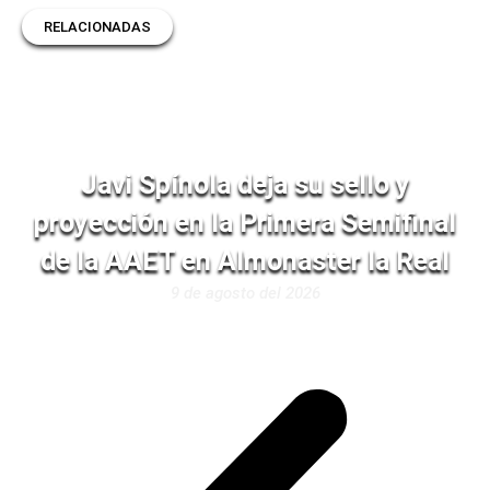
RELACIONADAS
Javi Spínola deja su sello y
proyección en la Primera Semifinal
de la AAET en Almonaster la Real
9 de agosto del 2026