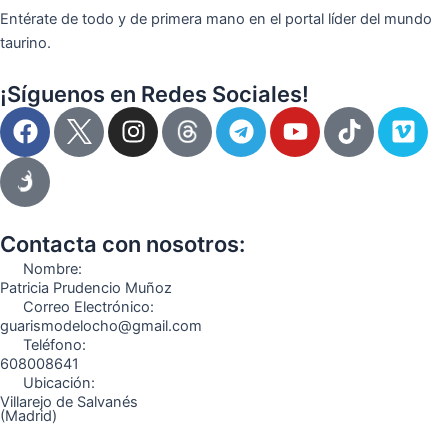
Entérate de todo y de primera mano en el portal líder del mundo
taurino.
¡Síguenos en Redes Sociales!
F
I
T
Y
T
V
a
n
e
o
i
i
c
s
l
u
k
m
e
t
e
t
t
e
b
a
g
u
o
o
o
g
r
b
k
Contacta con nosotros:
o
r
a
e
Nombre:
k
a
m
Patricia Prudencio Muñoz
Correo Electrónico:
m
guarismodelocho@gmail.com
Teléfono:
608008641
Ubicación:
Villarejo de Salvanés
(Madrid)