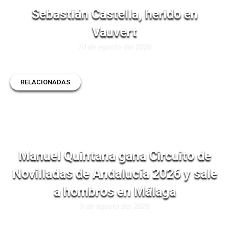
Sebastián Castella, herido en
Vauvert
10 de agosto del 2026
RELACIONADAS
Manuel Quintana gana Circuito de
Novilladas de Andalucía 2026 y sale
a hombros en Málaga
9 de agosto del 2026