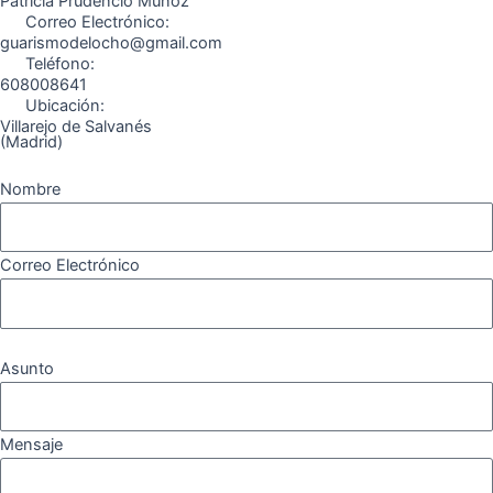
k
a
m
Patricia Prudencio Muñoz
Correo Electrónico:
m
guarismodelocho@gmail.com
Teléfono:
608008641
Ubicación:
Villarejo de Salvanés
(Madrid)
Nombre
Correo Electrónico
Asunto
Mensaje