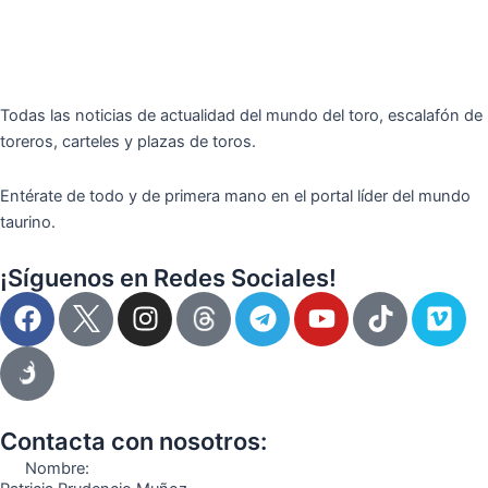
Todas las noticias de actualidad del mundo del toro, escalafón de
toreros, carteles y plazas de toros.
Entérate de todo y de primera mano en el portal líder del mundo
taurino.
¡Síguenos en Redes Sociales!
F
I
T
Y
T
V
a
n
e
o
i
i
c
s
l
u
k
m
e
t
e
t
t
e
b
a
g
u
o
o
o
g
r
b
k
Contacta con nosotros:
o
r
a
e
Nombre: