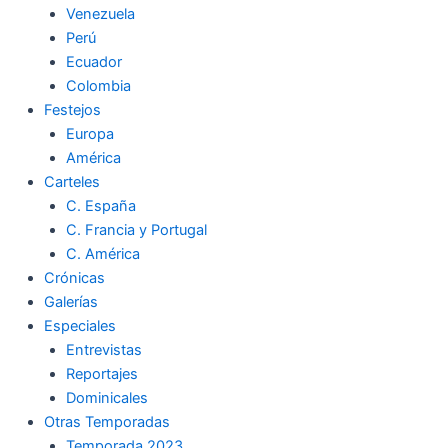
Venezuela
k
a
m
Perú
Ecuador
m
Colombia
Festejos
Europa
América
Carteles
C. España
C. Francia y Portugal
C. América
Crónicas
Galerías
Especiales
Entrevistas
Reportajes
Dominicales
Otras Temporadas
Temporada 2023