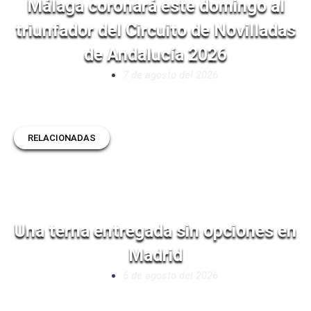
Málaga coronará este domingo al
triunfador del Circuito de Novilladas
de Andalucía 2026
7 de agosto del 2026
RELACIONADAS
Una terna entregada sin opciones en
Madrid
6 de agosto del 2026