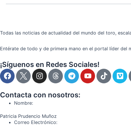
Todas las noticias de actualidad del mundo del toro, escala
Entérate de todo y de primera mano en el portal líder del 
¡Síguenos en Redes Sociales!
F
I
T
Y
T
V
a
n
e
o
i
i
c
s
l
u
k
m
e
t
e
t
t
e
Contacta con nosotros:
b
a
g
u
o
o
Nombre:
o
g
r
b
k
o
r
a
e
Patricia Prudencio Muñoz
k
a
m
Correo Electrónico:
m