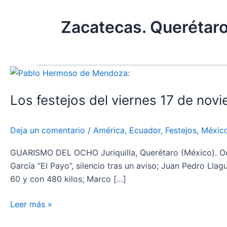
Zacatecas. Querétar
Los
festejos
Los festejos del viernes 17 de nov
del
viernes
17
Deja un comentario
/
América
,
Ecuador
,
Festejos
,
Méxic
de
noviembre
GUARISMO DEL OCHO Juriquilla, Querétaro (México). Ocho 
García “El Payo”, silencio tras un aviso; Juan Pedro Lla
60 y con 480 kilos; Marco […]
Leer más »