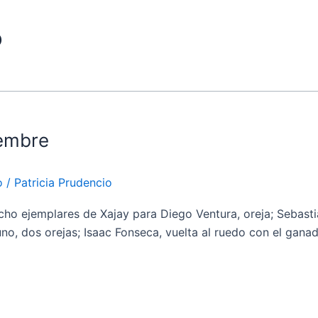
o
iembre
o
/
Patricia Prudencio
ejemplares de Xajay para Diego Ventura, oreja; Sebastián 
guno, dos orejas; Isaac Fonseca, vuelta al ruedo con el gan