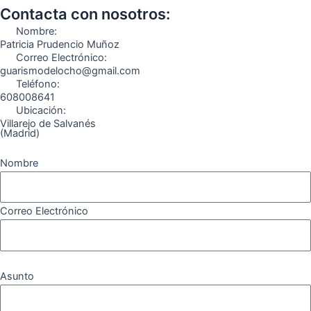
o
g
r
b
k
Contacta con nosotros:
o
r
a
e
Nombre:
k
a
m
Patricia Prudencio Muñoz
Correo Electrónico:
m
guarismodelocho@gmail.com
Teléfono:
608008641
Ubicación:
Villarejo de Salvanés
(Madrid)
Nombre
Correo Electrónico
Asunto