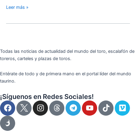
Leer más »
Todas las noticias de actualidad del mundo del toro, escalafón de
toreros, carteles y plazas de toros.
Entérate de todo y de primera mano en el portal líder del mundo
taurino.
¡Síguenos en Redes Sociales!
F
I
T
Y
T
V
a
n
e
o
i
i
c
s
l
u
k
m
e
t
e
t
t
e
b
a
g
u
o
o