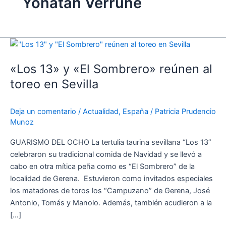
Yonatan Verrune
«Los
13»
«Los 13» y «El Sombrero» reúnen al
y
«El
toreo en Sevilla
Sombrero»
reúnen
Deja un comentario
/
Actualidad
,
España
/
Patricia Prudencio
al
Munoz
toreo
en
GUARISMO DEL OCHO La tertulia taurina sevillana “Los 13”
Sevilla
celebraron su tradicional comida de Navidad y se llevó a
cabo en otra mítica peña como es “El Sombrero” de la
localidad de Gerena. Estuvieron como invitados especiales
los matadores de toros los “Campuzano” de Gerena, José
Antonio, Tomás y Manolo. Además, también acudieron a la
[…]