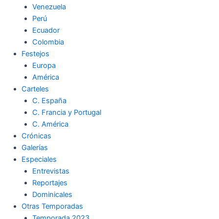
Venezuela
k
a
m
Perú
Ecuador
m
Colombia
Festejos
Europa
América
Carteles
C. España
C. Francia y Portugal
C. América
Crónicas
Galerías
Especiales
Entrevistas
Reportajes
Dominicales
Otras Temporadas
Temporada 2023