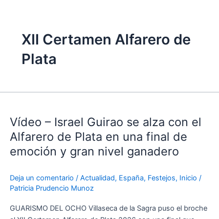
XII Certamen Alfarero de
Plata
Vídeo
–
Vídeo – Israel Guirao se alza con el
Israel
Guirao
Alfarero de Plata en una final de
se
emoción y gran nivel ganadero
alza
con
Deja un comentario
/
Actualidad
,
España
,
Festejos
,
Inicio
/
el
Patricia Prudencio Munoz
Alfarero
de
GUARISMO DEL OCHO Villaseca de la Sagra puso el broche
Plata