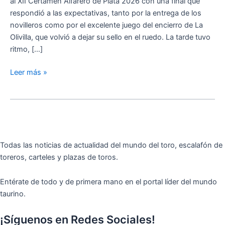
al XII Certamen Alfarero de Plata 2026 con una final que
en
respondió a las expectativas, tanto por la entrega de los
una
novilleros como por el excelente juego del encierro de La
final
Olivilla, que volvió a dejar su sello en el ruedo. La tarde tuvo
de
ritmo, […]
emoción
y
Leer más »
gran
nivel
ganadero
Todas las noticias de actualidad del mundo del toro, escalafón de
toreros, carteles y plazas de toros.
Entérate de todo y de primera mano en el portal líder del mundo
taurino.
¡Síguenos en Redes Sociales!