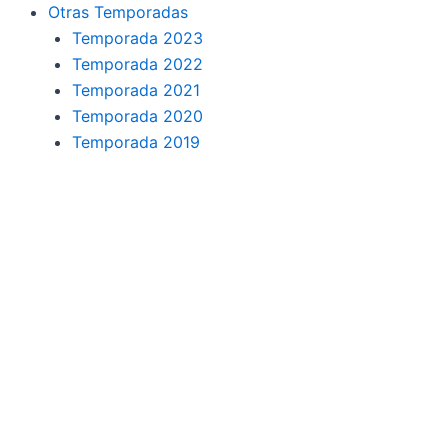
o
r
a
e
Otras Temporadas
k
a
m
Temporada 2023
Temporada 2022
m
Temporada 2021
Temporada 2020
Temporada 2019