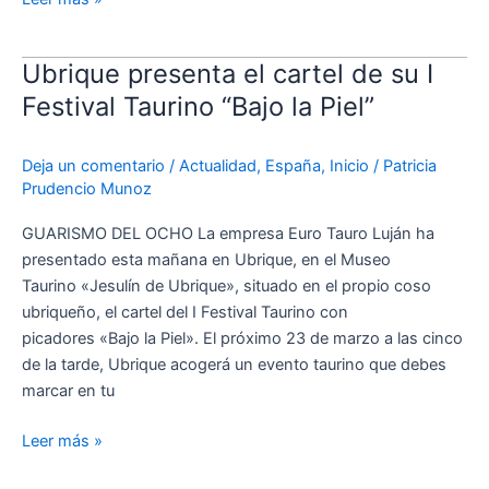
Ubrique presenta el cartel de su I
Ubrique
presenta
Festival Taurino “Bajo la Piel”
el
cartel
Deja un comentario
/
Actualidad
,
España
,
Inicio
/
Patricia
de
Prudencio Munoz
su
I
GUARISMO DEL OCHO La empresa Euro Tauro Luján ha
Festival
presentado esta mañana en Ubrique, en el Museo
Taurino
Taurino «Jesulín de Ubrique», situado en el propio coso
“Bajo
ubriqueño, el cartel del I Festival Taurino con
la
picadores «Bajo la Piel». El próximo 23 de marzo a las cinco
Piel”
de la tarde, Ubrique acogerá un evento taurino que debes
marcar en tu
Leer más »