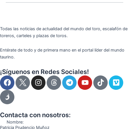
Todas las noticias de actualidad del mundo del toro, escalafón de
toreros, carteles y plazas de toros.
Entérate de todo y de primera mano en el portal líder del mundo
taurino.
¡Síguenos en Redes Sociales!
F
I
T
Y
T
V
a
n
e
o
i
i
c
s
l
u
k
m
e
t
e
t
t
e
b
a
g
u
o
o
o
g
r
b
k
Contacta con nosotros:
o
r
a
e
Nombre:
k
a
m
Patricia Prudencio Muñoz