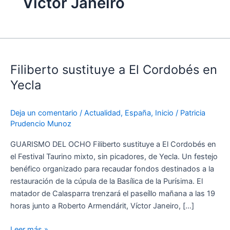
Víctor Janeiro
Filiberto
sustituye
Filiberto sustituye a El Cordobés en
a
El
Yecla
Cordobés
en
Deja un comentario
/
Actualidad
,
España
,
Inicio
/
Patricia
Yecla
Prudencio Munoz
GUARISMO DEL OCHO Filiberto sustituye a El Cordobés en
el Festival Taurino mixto, sin picadores, de Yecla. Un festejo
benéfico organizado para recaudar fondos destinados a la
restauración de la cúpula de la Basílica de la Purísima. El
matador de Calasparra trenzará el paseíllo mañana a las 19
horas junto a Roberto Armendárit, Víctor Janeiro, […]
Leer más »