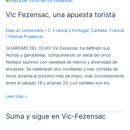
Fezensac,
Vic Fezensac, una apuesta torista
una
apuesta
torista
Deja un comentario
/
C. Francia y Portugal
,
Carteles
,
Francia
/
Patricia Prudencio
GUARISMO DEL OCHO Vic Fezensac ha definido sus
fechas y ganaderías, componiendo un serial de cinco
festejos taurinos con variedad de hierros y diversidad de
encastes. Se celebrarán dos novilladas y tres corridas de
toros durante el próximo mes de mayo, más concretamente
entre el sábado 18 y el lunes 20. Los carteles son los
Leer más »
Suma y sigue en Vic-Fezensac
Suma
y
sigue