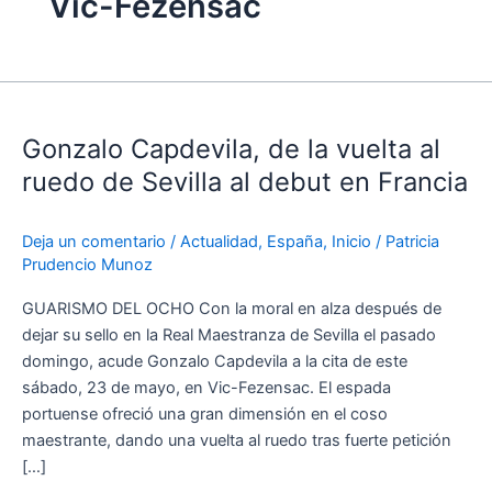
Vic-Fezensac
Gonzalo
Capdevila,
Gonzalo Capdevila, de la vuelta al
de
la
ruedo de Sevilla al debut en Francia
vuelta
al
Deja un comentario
/
Actualidad
,
España
,
Inicio
/
Patricia
ruedo
Prudencio Munoz
de
Sevilla
GUARISMO DEL OCHO Con la moral en alza después de
al
dejar su sello en la Real Maestranza de Sevilla el pasado
debut
domingo, acude Gonzalo Capdevila a la cita de este
en
sábado, 23 de mayo, en Vic-Fezensac. El espada
Francia
portuense ofreció una gran dimensión en el coso
maestrante, dando una vuelta al ruedo tras fuerte petición
[…]