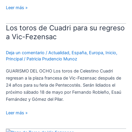
Leer más »
Los toros de Cuadri para su regreso
Los
toros
a Vic-Fezensac
de
Cuadri
Deja un comentario
/
Actualidad
,
España
,
Europa
,
Inicio
,
para
Principal
/
Patricia Prudencio Munoz
su
regreso
GUARISMO DEL OCHO Los toros de Celestino Cuadri
a
regresan a la plaza francesa de Vic-Fezensac después de
Vic-
24 años para su feria de Pentecostés. Serán lidiados el
Fezensac
próximo sábado 18 de mayo por Fernando Robleño, Esaú
Fernández y Gómez del Pilar.
Leer más »
Vic