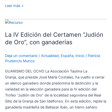
Leer más »
La
IV
La IV Edición del Certamen “Judión
Edición
del
de Oro”, con ganaderías
Certamen
“Judión
Deja un comentario
/
Actualidad
,
España
,
Inicio
/
Patricia
de
Prudencio Munoz
Oro”,
con
GUARISMO DEL OCHO La Asociación Taurina La
ganaderías
Granja, que preside José María Costales, ha vuelto a cerrar
un elenco ganadero donde predomina la distinción y la
variedad en la elección ganadera para la IV edición del
Trofeo “Judión de Oro” de la localidad segoviana del Real
Sitio de la Granja de San Idelfonso. En esta edición, repite la
ganadería madrileña de Baltasar Ibán, un hierro señero