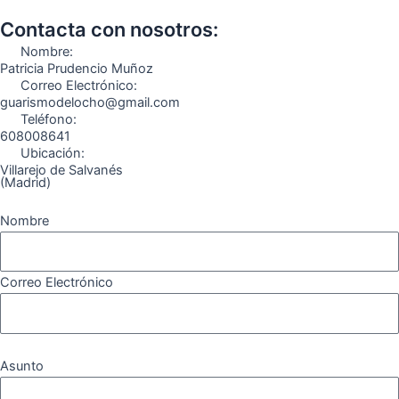
b
a
g
u
o
o
o
g
r
b
k
Contacta con nosotros:
o
r
a
e
Nombre:
k
a
m
Patricia Prudencio Muñoz
Correo Electrónico:
m
guarismodelocho@gmail.com
Teléfono:
608008641
Ubicación:
Villarejo de Salvanés
(Madrid)
Nombre
Correo Electrónico
Asunto