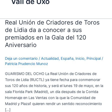
Vall de Uxó
Real Unión de Criadores de Toros
Real
Unión
de Lidia da a conocer a sus
de
premiados en la Gala del 120
Criadores
Aniversario
de
Toros
de
Deja un comentario
/
Actualidad
,
España
,
Inicio
,
Principal
/
Lidia
Patricia Prudencio Munoz
da
GUARISMO DEL OCHO La Real Unión de Criadores de
a
Toros de Lidia (RUCTL) ya tiene fecha para conmemorar
conocer
sus 120 años de historia, y será el lunes 19 de mayo, en la
a
sala Florida Park (Madrid), un día después de la Corrida
sus
Homenaje en Las Ventas con la que la Comunidad de
premiados
Madrid y Plaza1 quieren rendir un sentido reconocimiento
en
[…]
la