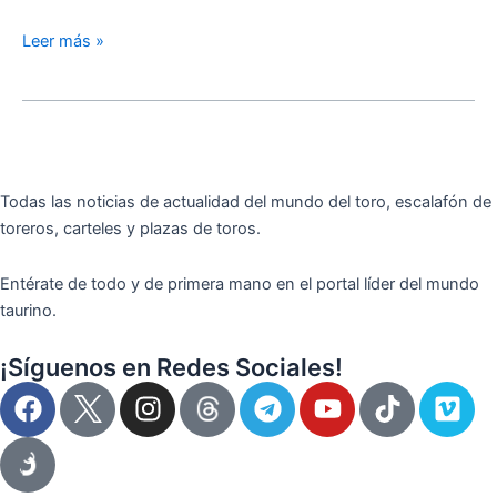
Gala
Leer más »
del
120
Aniversario
Todas las noticias de actualidad del mundo del toro, escalafón de
toreros, carteles y plazas de toros.
Entérate de todo y de primera mano en el portal líder del mundo
taurino.
¡Síguenos en Redes Sociales!
F
I
T
Y
T
V
a
n
e
o
i
i
c
s
l
u
k
m
e
t
e
t
t
e