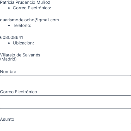
Patricia Prudencio Muñoz
m
Correo Electrónico:
guarismodelocho@gmail.com
Teléfono:
608008641
Ubicación:
Villarejo de Salvanés
(Madrid)
Nombre
Correo Electrónico
Asunto