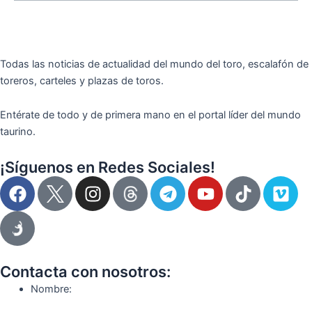
Todas las noticias de actualidad del mundo del toro, escalafón de
toreros, carteles y plazas de toros.
Entérate de todo y de primera mano en el portal líder del mundo
taurino.
¡Síguenos en Redes Sociales!
F
I
T
Y
T
V
a
n
e
o
i
i
c
s
l
u
k
m
e
t
e
t
t
e
b
a
g
u
o
o
o
g
r
b
k
Contacta con nosotros:
o
r
a
e
Nombre:
k
a
m