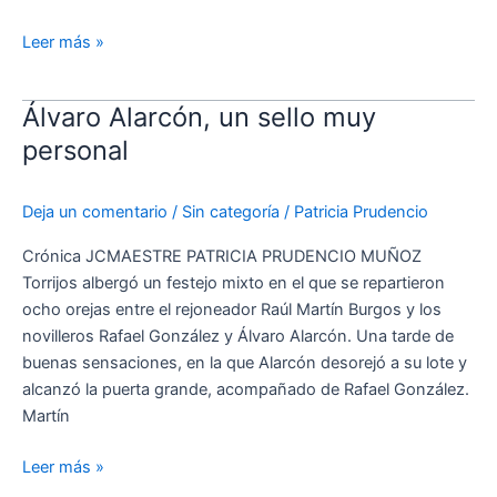
Sangre
Leer más »
Álvaro Alarcón, un sello muy
Álvaro
Alarcón,
personal
un
sello
Deja un comentario
/
Sin categoría
/
Patricia Prudencio
muy
personal
Crónica JCMAESTRE PATRICIA PRUDENCIO MUÑOZ
Torrijos albergó un festejo mixto en el que se repartieron
ocho orejas entre el rejoneador Raúl Martín Burgos y los
novilleros Rafael González y Álvaro Alarcón. Una tarde de
buenas sensaciones, en la que Alarcón desorejó a su lote y
alcanzó la puerta grande, acompañado de Rafael González.
Martín
Leer más »