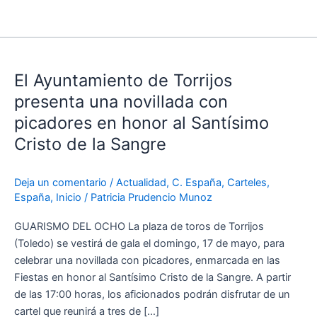
El
Ayuntamiento
El Ayuntamiento de Torrijos
de
Torrijos
presenta una novillada con
presenta
picadores en honor al Santísimo
una
Cristo de la Sangre
novillada
con
picadores
Deja un comentario
/
Actualidad
,
C. España
,
Carteles
,
España
,
Inicio
/
Patricia Prudencio Munoz
en
honor
GUARISMO DEL OCHO La plaza de toros de Torrijos
al
(Toledo) se vestirá de gala el domingo, 17 de mayo, para
Santísimo
celebrar una novillada con picadores, enmarcada en las
Cristo
Fiestas en honor al Santísimo Cristo de la Sangre. A partir
de
de las 17:00 horas, los aficionados podrán disfrutar de un
la
cartel que reunirá a tres de […]