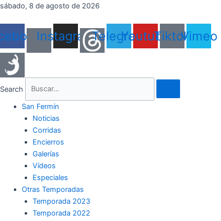
Ir
sábado, 8 de agosto de 2026
al
contenido
cebook
Instagram
Telegram
Youtube
Tiktok
Vimeo
Search
San Fermín
Noticias
Corridas
Encierros
Galerías
Vídeos
Especiales
Otras Temporadas
Temporada 2023
Temporada 2022