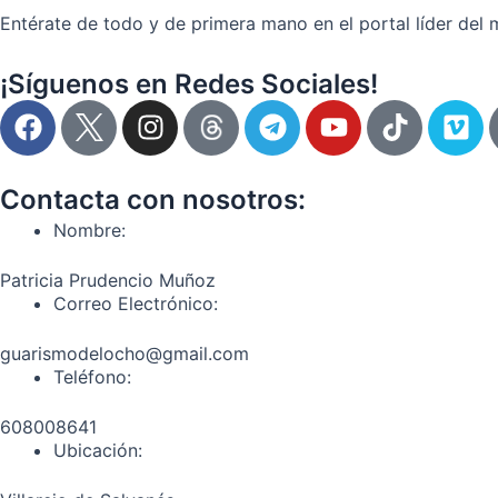
Entérate de todo y de primera mano en el portal líder del 
¡Síguenos en Redes Sociales!
F
I
T
Y
T
V
a
n
e
o
i
i
c
s
l
u
k
m
e
t
e
t
t
e
Contacta con nosotros:
b
a
g
u
o
o
Nombre:
o
g
r
b
k
o
r
a
e
Patricia Prudencio Muñoz
k
a
m
Correo Electrónico:
m
guarismodelocho@gmail.com
Teléfono:
608008641
Ubicación: