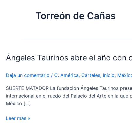
Torreón de Cañas
Ángeles
Taurinos
Ángeles Taurinos abre el año con c
abre
el
año
Deja un comentario
/
C. América
,
Carteles
,
Inicio
,
Méxic
con
cuatro
SUERTE MATADOR La fundación Ángeles Taurinos present
eventos
internacional en el ruedo del Palacio del Arte en la qu
del
México […]
alto
voltaje
Leer más »