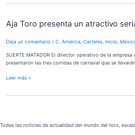
Aja
Toro
Aja Toro presenta un atractivo seri
presenta
un
atractivo
Deja un comentario
/
C. América
,
Carteles
,
Inicio
,
Méxic
serial
para
SUERTE MATADOR El director operativo de la empresa Aja
el
presentaron las tres corridas de carnaval que se llevarán
Carnaval
de
Leer más »
Jalostotitlán
Todas las noticias de actualidad del mundo del toro, escala