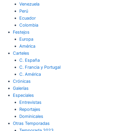
Venezuela
k
a
m
Perú
Ecuador
m
Colombia
Festejos
Europa
América
Carteles
C. España
C. Francia y Portugal
C. América
Crónicas
Galerías
Especiales
Entrevistas
Reportajes
Dominicales
Otras Temporadas
Temporada 2023