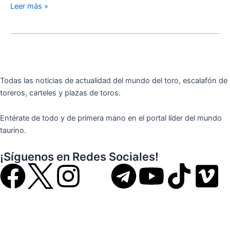
Leer más »
Todas las noticias de actualidad del mundo del toro, escalafón de
toreros, carteles y plazas de toros.
Entérate de todo y de primera mano en el portal líder del mundo
taurino.
¡Síguenos en Redes Sociales!
F
I
T
Y
T
V
a
n
e
o
i
i
c
s
l
u
k
m