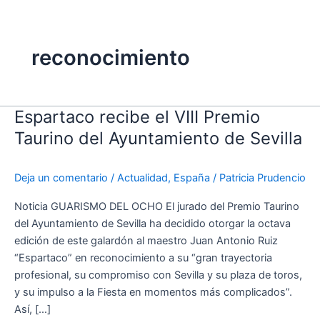
reconocimiento
Espartaco recibe el VIII Premio
Espartaco
recibe
Taurino del Ayuntamiento de Sevilla
el
VIII
Deja un comentario
/
Actualidad
,
España
/
Patricia Prudencio
Premio
Taurino
Noticia GUARISMO DEL OCHO El jurado del Premio Taurino
del
del Ayuntamiento de Sevilla ha decidido otorgar la octava
Ayuntamiento
edición de este galardón al maestro Juan Antonio Ruiz
de
“Espartaco” en reconocimiento a su “gran trayectoria
Sevilla
profesional, su compromiso con Sevilla y su plaza de toros,
y su impulso a la Fiesta en momentos más complicados”.
Así, […]