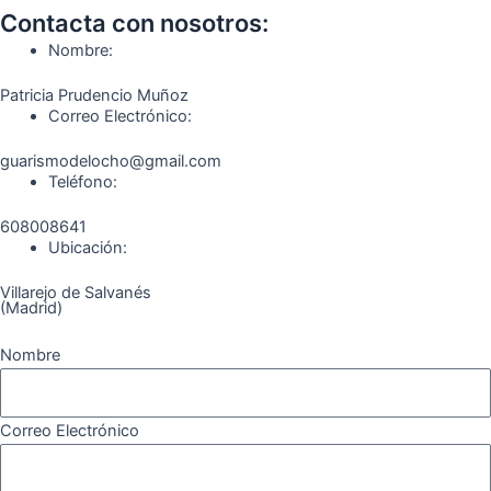
Contacta con nosotros:
e
t
e
t
t
e
Nombre:
b
a
g
u
o
o
Patricia Prudencio Muñoz
Correo Electrónico:
o
g
r
b
k
guarismodelocho@gmail.com
Teléfono:
o
r
a
e
608008641
k
a
m
Ubicación:
Villarejo de Salvanés
m
(Madrid)
Nombre
Correo Electrónico