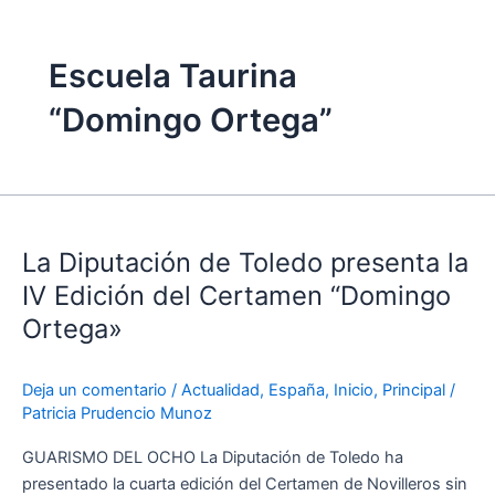
Escuela Taurina
“Domingo Ortega”
La
Diputación
La Diputación de Toledo presenta la
de
Toledo
IV Edición del Certamen “Domingo
presenta
Ortega»
la
IV
Deja un comentario
/
Actualidad
,
España
,
Inicio
,
Principal
/
Edición
Patricia Prudencio Munoz
del
Certamen
GUARISMO DEL OCHO La Diputación de Toledo ha
“Domingo
presentado la cuarta edición del Certamen de Novilleros sin