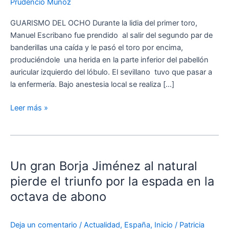
Prudencio Munoz
GUARISMO DEL OCHO Durante la lidia del primer toro,
Manuel Escribano fue prendido al salir del segundo par de
banderillas una caída y le pasó el toro por encima,
produciéndole una herida en la parte inferior del pabellón
auricular izquierdo del lóbulo. El sevillano tuvo que pasar a
la enfermería. Bajo anestesia local se realiza […]
Leer más »
Un
gran
Un gran Borja Jiménez al natural
Borja
Jiménez
pierde el triunfo por la espada en la
al
octava de abono
natural
pierde
Deja un comentario
/
Actualidad
,
España
,
Inicio
/
Patricia
el