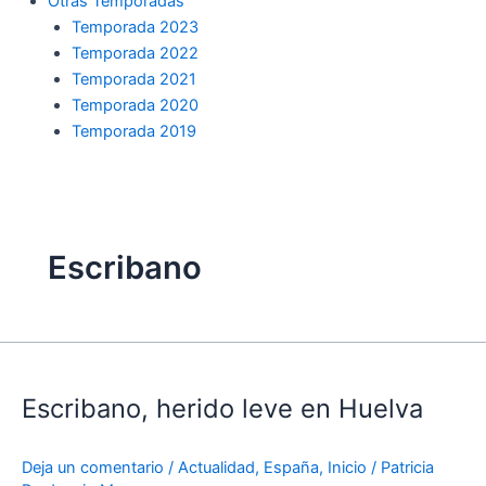
Otras Temporadas
Temporada 2023
Temporada 2022
Temporada 2021
Temporada 2020
Temporada 2019
Escribano
Escribano,
herido
Escribano, herido leve en Huelva
leve
en
Huelva
Deja un comentario
/
Actualidad
,
España
,
Inicio
/
Patricia