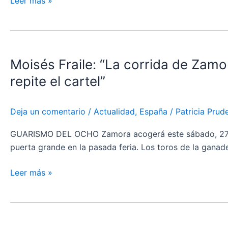
Leer más »
Moisés
Fraile:
Moisés Fraile: “La corrida de Zamo
“La
corrida
repite el cartel”
de
Zamora
Deja un comentario
/
Actualidad
,
España
/
Patricia Pru
fue
un
GUARISMO DEL OCHO Zamora acogerá este sábado, 27 de ju
gran
puerta grande en la pasada feria. Los toros de la ganade
espectáculo
el
Leer más »
año
pasado
Los
y
toros
prueba