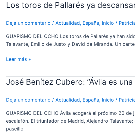
Los toros de Pallarés ya descansan
de
de
Pallarés
ello
ya
es
Deja un comentario
/
Actualidad
,
España
,
Inicio
/
Patric
descansan
que
en
se
GUARISMO DEL OCHO Los toros de Pallarés ya han sido de
los
repite
Talavante, Emilio de Justo y David de Miranda. Un cart
corrales
el
de
cartel”
Leer más »
Ávila
–
José Benítez Cubero: “Ávila es una 
José
Vídeo
Benítez
Cubero:
Deja un comentario
/
Actualidad
,
España
,
Inicio
/
Patric
“Ávila
es
GUARISMO DEL OCHO Ávila acogerá el próximo 20 de juni
una
escalafón. El triunfador de Madrid, Alejandro Talavante; 
de
paseíllo