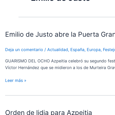
Emilio
de
Emilio de Justo abre la Puerta Gra
Justo
abre
la
Deja un comentario
/
Actualidad
,
España
,
Europa
,
Festej
Puerta
Grande
GUARISMO DEL OCHO Azpeitia celebró su segundo festejo 
en
Víctor Hernández que se midieron a los de Murteira Grav
Azpeitia
Leer más »
Orden
de
Orden de lidia para Azpeitia
lidia