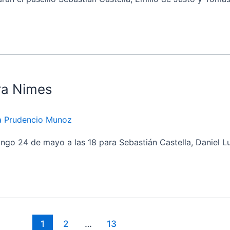
ra Nimes
ia Prudencio Munoz
go 24 de mayo a las 18 para Sebastián Castella, Daniel Lu
1
2
…
13