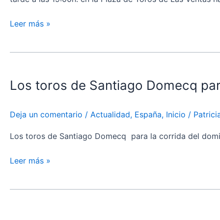
Leer más »
Los
toros
Los toros de Santiago Domecq pa
de
Santiago
Domecq para
Deja un comentario
/
Actualidad
,
España
,
Inicio
/
Patric
Nimes
Los toros de Santiago Domecq para la corrida del domin
Leer más »