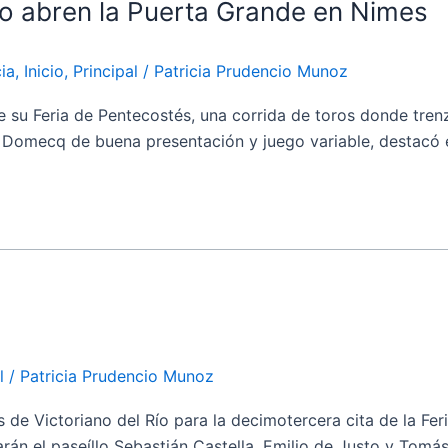
to abren la Puerta Grande en Nimes
ia
,
Inicio
,
Principal
/
Patricia Prudencio Munoz
 Feria de Pentecostés, una corrida de toros donde trenzar
 Domecq de buena presentación y juego variable, destacó el
l
/
Patricia Prudencio Munoz
ictoriano del Río para la decimotercera cita de la Feria 
arán el paseíllo Sebastián Castella, Emilio de Justo y Tom