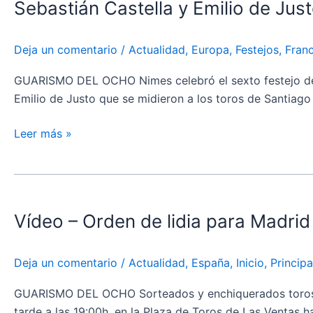
Sebastián Castella y Emilio de Jus
y
Zamora
Emilio
de
Deja un comentario
/
Actualidad
,
Europa
,
Festejos
,
Franc
Justo
abren
GUARISMO DEL OCHO Nimes celebró el sexto festejo de su
la
Emilio de Justo que se midieron a los toros de Santiago
Puerta
Grande
Leer más »
en
Nimes
Vídeo
–
Vídeo – Orden de lidia para Madrid
Orden
de
lidia
Deja un comentario
/
Actualidad
,
España
,
Inicio
,
Principa
para
Madrid
GUARISMO DEL OCHO Sorteados y enchiquerados toros de V
tarde a las 19:00h. en la Plaza de Toros de Las Ventas h