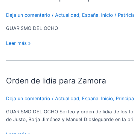
para
Azpeitia
Deja un comentario
/
Actualidad
,
España
,
Inicio
/
Patric
GUARISMO DEL OCHO
Leer más »
Orden
de
Orden de lidia para Zamora
lidia
para
Zamora
Deja un comentario
/
Actualidad
,
España
,
Inicio
,
Principa
GUARISMO DEL OCHO Sorteo y orden de lidia de los toros 
de Justo, Borja Jiménez y Manuel Diosleguarde en la pri