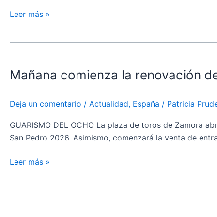
las
citas
Leer más »
clave
de
Mañana
la
comienza
temporada
Mañana comienza la renovación de 
la
en
renovación
la
de
ganadería”
Deja un comentario
/
Actualidad
,
España
/
Patricia Pru
abonos
para
GUARISMO DEL OCHO La plaza de toros de Zamora abrirá m
la
San Pedro 2026. Asimismo, comenzará la venta de entrada
feria
taurina
Leer más »
de
San
Sebastián
Pedro
Castella
de