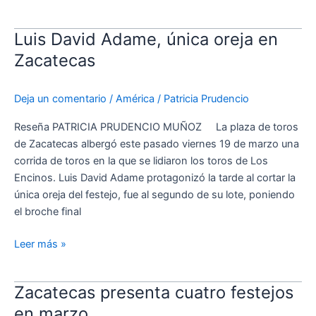
Luis David Adame, única oreja en
Luis
David
Zacatecas
Adame,
única
Deja un comentario
/
América
/
Patricia Prudencio
oreja
en
Reseña PATRICIA PRUDENCIO MUÑOZ La plaza de toros
Zacatecas
de Zacatecas albergó este pasado viernes 19 de marzo una
corrida de toros en la que se lidiaron los toros de Los
Encinos. Luis David Adame protagonizó la tarde al cortar la
única oreja del festejo, fue al segundo de su lote, poniendo
el broche final
Leer más »
Zacatecas presenta cuatro festejos
Zacatecas
presenta
en marzo