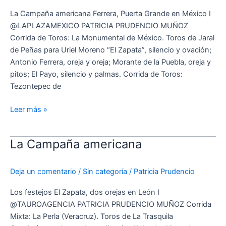
la
La Campaña americana Ferrera, Puerta Grande en México I
Monumental
@LAPLAZAMEXICO PATRICIA PRUDENCIO MUÑOZ
de
Corrida de Toros: La Monumental de México. Toros de Jaral
México
de Peñas para Uriel Moreno “El Zapata”, silencio y ovación;
Antonio Ferrera, oreja y oreja; Morante de la Puebla, oreja y
pitos; El Payo, silencio y palmas. Corrida de Toros:
Tezontepec de
Leer más »
La Campaña americana
La
Campaña
americana
Deja un comentario
/
Sin categoría
/
Patricia Prudencio
Los festejos El Zapata, dos orejas en León I
@TAUROAGENCIA PATRICIA PRUDENCIO MUÑOZ Corrida
Mixta: La Perla (Veracruz). Toros de La Trasquila