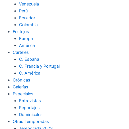
Venezuela
k
a
m
Perú
Ecuador
m
Colombia
Festejos
Europa
América
Carteles
C. España
C. Francia y Portugal
C. América
Crónicas
Galerías
Especiales
Entrevistas
Reportajes
Dominicales
Otras Temporadas
Temporada 2023