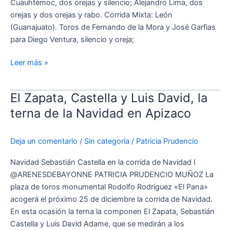
Cuauhtémoc, dos orejas y silencio; Alejandro Lima, dos
orejas y dos orejas y rabo. Corrida Mixta: León
(Guanajuato). Toros de Fernando de la Mora y José Garfias
para Diego Ventura, silencio y oreja;
Leer más »
El Zapata, Castella y Luis David, la
El
Zapata,
terna de la Navidad en Apizaco
Castella
y
Deja un comentario
/
Sin categoría
/
Patricia Prudencio
Luis
David,
Navidad Sebastián Castella en la corrida de Navidad I
la
@ARENESDEBAYONNE PATRICIA PRUDENCIO MUÑOZ La
terna
plaza de toros monumental Rodolfo Rodríguez «El Pana»
de
acogerá el próximo 25 de diciembre la corrida de Navidad.
la
En esta ocasión la terna la componen El Zapata, Sebastián
Navidad
Castella y Luis David Adame, que se medirán a los