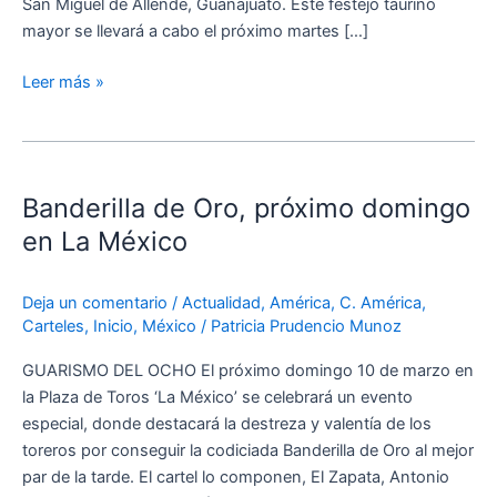
San Miguel de Allende, Guanajuato. Este festejo taurino
mayor se llevará a cabo el próximo martes […]
Leer más »
Banderilla
de
Banderilla de Oro, próximo domingo
Oro,
próximo
en La México
domingo
en
Deja un comentario
/
Actualidad
,
América
,
C. América
,
La
Carteles
,
Inicio
,
México
/
Patricia Prudencio Munoz
México
GUARISMO DEL OCHO El próximo domingo 10 de marzo en
la Plaza de Toros ‘La México’ se celebrará un evento
especial, donde destacará la destreza y valentía de los
toreros por conseguir la codiciada Banderilla de Oro al mejor
par de la tarde. El cartel lo componen, El Zapata, Antonio