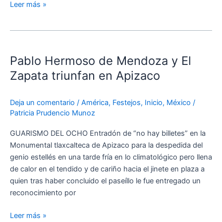
Leer más »
Pablo
Hermoso
Pablo Hermoso de Mendoza y El
de
Mendoza
Zapata triunfan en Apizaco
y
El
Deja un comentario
/
América
,
Festejos
,
Inicio
,
México
/
Zapata
Patricia Prudencio Munoz
triunfan
en
GUARISMO DEL OCHO Entradón de “no hay billetes” en la
Apizaco
Monumental tlaxcalteca de Apizaco para la despedida del
genio estellés en una tarde fría en lo climatológico pero llena
de calor en el tendido y de cariño hacia el jinete en plaza a
quien tras haber concluido el paseíllo le fue entregado un
reconocimiento por
Leer más »