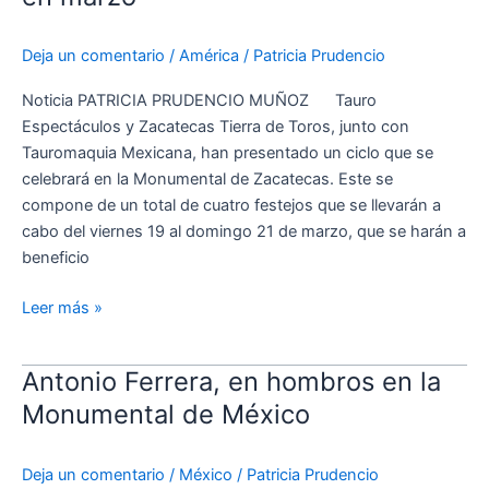
cuatro
festejos
Deja un comentario
/
América
/
Patricia Prudencio
en
marzo
Noticia PATRICIA PRUDENCIO MUÑOZ Tauro
Espectáculos y Zacatecas Tierra de Toros, junto con
Tauromaquia Mexicana, han presentado un ciclo que se
celebrará en la Monumental de Zacatecas. Este se
compone de un total de cuatro festejos que se llevarán a
cabo del viernes 19 al domingo 21 de marzo, que se harán a
beneficio
Leer más »
Antonio Ferrera, en hombros en la
Antonio
Ferrera,
Monumental de México
en
hombros
Deja un comentario
/
México
/
Patricia Prudencio
en