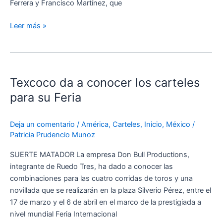
Ferrera y Francisco Martínez, que
Leer más »
Texcoco
da
Texcoco da a conocer los carteles
a
conocer
para su Feria
los
carteles
Deja un comentario
/
América
,
Carteles
,
Inicio
,
México
/
para
Patricia Prudencio Munoz
su
Feria
SUERTE MATADOR La empresa Don Bull Productions,
integrante de Ruedo Tres, ha dado a conocer las
combinaciones para las cuatro corridas de toros y una
novillada que se realizarán en la plaza Silverio Pérez, entre el
17 de marzo y el 6 de abril en el marco de la prestigiada a
nivel mundial Feria Internacional