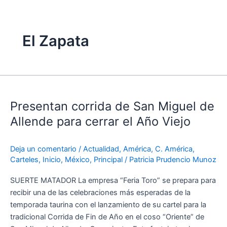
El Zapata
Presentan
corrida
Presentan corrida de San Miguel de
de
San
Allende para cerrar el Año Viejo
Miguel
de
Deja un comentario
/
Actualidad
,
América
,
C. América
,
Allende
Carteles
,
Inicio
,
México
,
Principal
/
Patricia Prudencio Munoz
para
cerrar
SUERTE MATADOR La empresa “Feria Toro” se prepara para
el
recibir una de las celebraciones más esperadas de la
Año
temporada taurina con el lanzamiento de su cartel para la
Viejo
tradicional Corrida de Fin de Año en el coso “Oriente” de