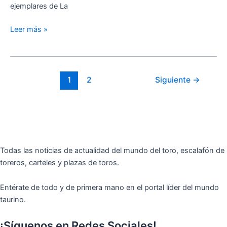
en
ejemplares de La
Apizaco
Leer más »
1
2
Siguiente
→
Todas las noticias de actualidad del mundo del toro, escalafón de
toreros, carteles y plazas de toros.
Entérate de todo y de primera mano en el portal líder del mundo
taurino.
¡Síguenos en Redes Sociales!