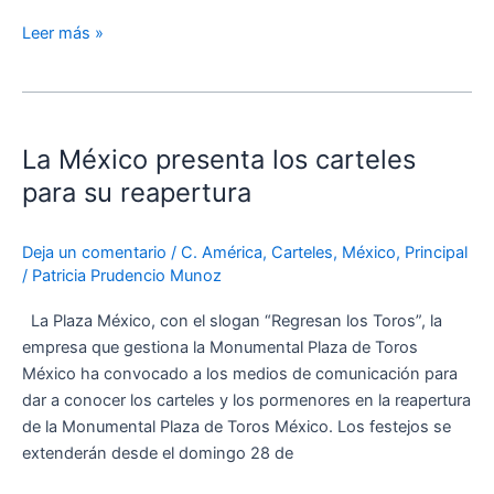
Leer más »
La
México
La México presenta los carteles
presenta
los
para su reapertura
carteles
para
Deja un comentario
/
C. América
,
Carteles
,
México
,
Principal
su
/
Patricia Prudencio Munoz
reapertura
La Plaza México, con el slogan “Regresan los Toros”, la
empresa que gestiona la Monumental Plaza de Toros
México ha convocado a los medios de comunicación para
dar a conocer los carteles y los pormenores en la reapertura
de la Monumental Plaza de Toros México. Los festejos se
extenderán desde el domingo 28 de