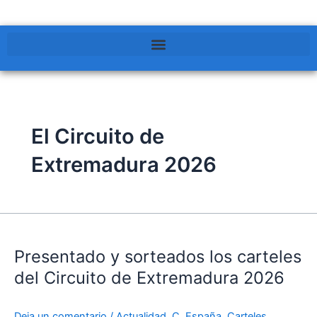
El Circuito de
Extremadura 2026
Presentado
y
Presentado y sorteados los carteles
sorteados
los
del Circuito de Extremadura 2026
carteles
del
Deja un comentario
/
Actualidad
,
C. España
,
Carteles
,