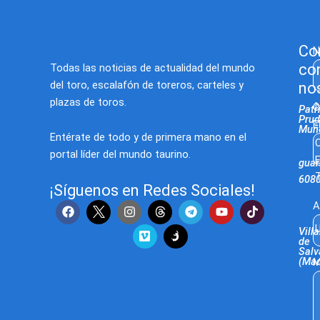
Co
N
co
Todas las noticias de actualidad del mundo
del toro, escalafón de toreros, carteles y
no
plazas de toros.
C
Patr
Prud
E
Muñ
Entérate de todo y de primera mano en el
C
portal líder del mundo taurino.
E
gua
T
608
¡Síguenos en Redes Sociales!
F
I
V
T
Y
T
A
a
n
i
e
o
i
U
c
s
m
l
u
k
Villa
e
t
e
e
t
t
de
Salv
b
a
o
g
u
o
(Mad
M
o
g
r
b
k
o
r
a
e
k
a
m
m