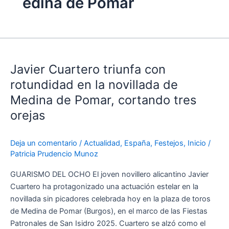
edina de Pomar
Javier
Cuartero
Javier Cuartero triunfa con
triunfa
con
rotundidad en la novillada de
rotundidad
Medina de Pomar, cortando tres
en
orejas
la
novillada
de
Deja un comentario
/
Actualidad
,
España
,
Festejos
,
Inicio
/
Patricia Prudencio Munoz
Medina
de
GUARISMO DEL OCHO El joven novillero alicantino Javier
Pomar,
Cuartero ha protagonizado una actuación estelar en la
cortando
novillada sin picadores celebrada hoy en la plaza de toros
tres
de Medina de Pomar (Burgos), en el marco de las Fiestas
orejas
Patronales de San Isidro 2025. Cuartero se alzó como el