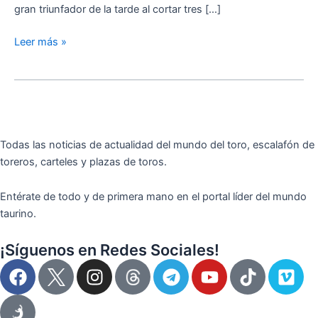
gran triunfador de la tarde al cortar tres […]
Leer más »
Todas las noticias de actualidad del mundo del toro, escalafón de
toreros, carteles y plazas de toros.
Entérate de todo y de primera mano en el portal líder del mundo
taurino.
¡Síguenos en Redes Sociales!
F
I
T
Y
T
V
a
n
e
o
i
i
c
s
l
u
k
m