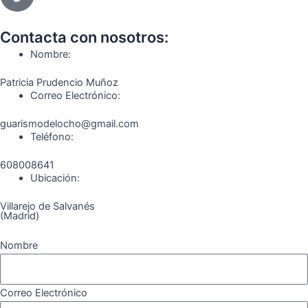
e
t
e
t
t
e
b
a
g
u
o
o
o
g
r
b
k
Contacta con nosotros:
o
r
a
e
Nombre:
k
a
m
Patricia Prudencio Muñoz
m
Correo Electrónico:
guarismodelocho@gmail.com
Teléfono:
608008641
Ubicación:
Villarejo de Salvanés
(Madrid)
Nombre
Correo Electrónico