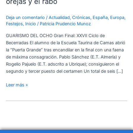
orejas y el rabo
con
el
XXVII
Deja un comentario
/
Actualidad
,
Crónicas
,
España
,
Europa
,
Festejos
,
Inicio
/
Patricia Prudencio Munoz
Ciclo
de
GUARISMO DEL OCHO Gran Final: XXVII Ciclo de
Becerradas
Becerradas El alumno de la Escuela Taurina de Camas abrió
tras
la “Puerta Grande” tras encandilar en la final con una faena
cortar
de máxima consagración. Pablo Sánchez (E.T. Almería) y
las
Rogelio Pajuelo (E.T. adscrito a Ubrique); consiguieron el
dos
segundo y tercer puesto del certamen Un total de seis […]
orejas
y
Leer más »
el
rabo