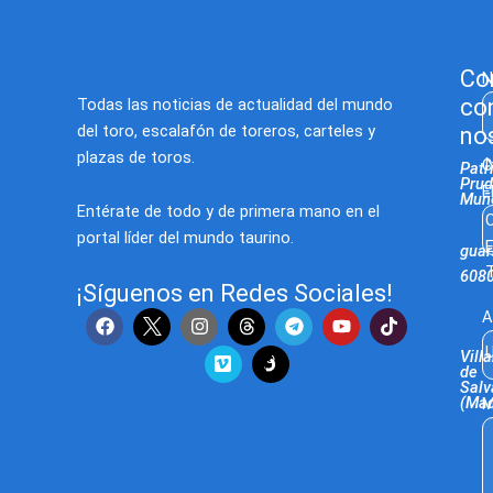
Co
N
co
Todas las noticias de actualidad del mundo
del toro, escalafón de toreros, carteles y
no
plazas de toros.
C
Patr
Prud
E
Muñ
Entérate de todo y de primera mano en el
C
portal líder del mundo taurino.
E
gua
T
608
¡Síguenos en Redes Sociales!
F
I
V
T
Y
T
A
a
n
i
e
o
i
U
c
s
m
l
u
k
Villa
e
t
e
e
t
t
de
Salv
b
a
o
g
u
o
(Mad
M
o
g
r
b
k
o
r
a
e
k
a
m
m