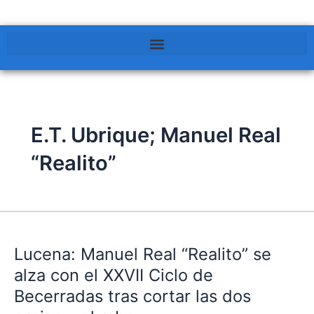
E.T. Ubrique; Manuel Real
“Realito”
Lucena:
Manuel
Lucena: Manuel Real “Realito” se
Real
“Realito”
alza con el XXVII Ciclo de
se
Becerradas tras cortar las dos
alza