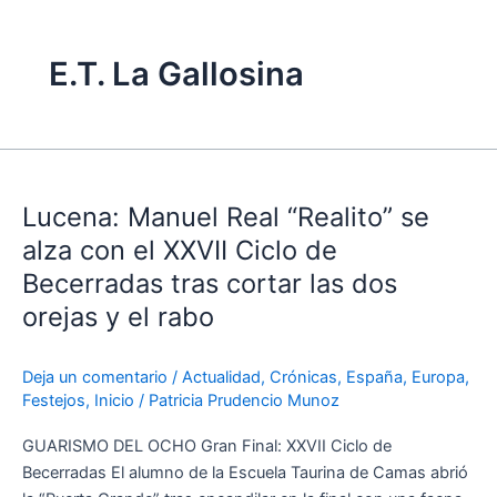
E.T. La Gallosina
Lucena:
Manuel
Lucena: Manuel Real “Realito” se
Real
“Realito”
alza con el XXVII Ciclo de
se
Becerradas tras cortar las dos
alza
orejas y el rabo
con
el
XXVII
Deja un comentario
/
Actualidad
,
Crónicas
,
España
,
Europa
,
Festejos
,
Inicio
/
Patricia Prudencio Munoz
Ciclo
de
GUARISMO DEL OCHO Gran Final: XXVII Ciclo de
Becerradas
Becerradas El alumno de la Escuela Taurina de Camas abrió
tras