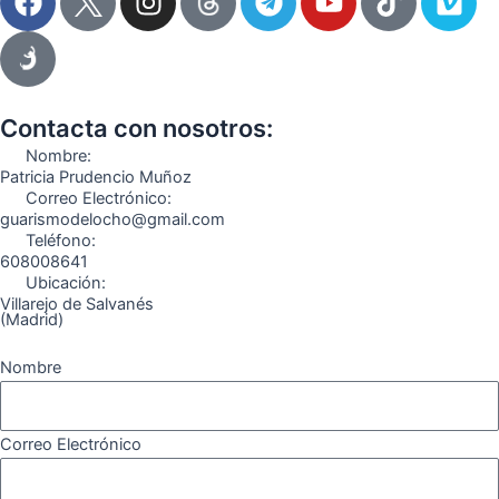
a
n
e
o
i
i
c
s
l
u
k
m
e
t
e
t
t
e
b
a
g
u
o
o
o
g
r
b
k
Contacta con nosotros:
o
r
a
e
Nombre:
k
a
m
Patricia Prudencio Muñoz
Correo Electrónico:
m
guarismodelocho@gmail.com
Teléfono:
608008641
Ubicación:
Villarejo de Salvanés
(Madrid)
Nombre
Correo Electrónico