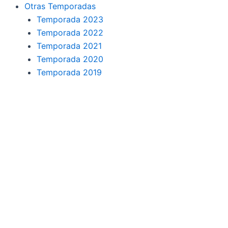
o
r
a
e
Otras Temporadas
k
a
m
Temporada 2023
Temporada 2022
m
Temporada 2021
Temporada 2020
Temporada 2019