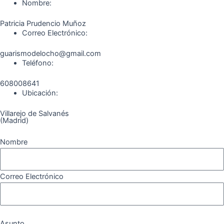
o
r
a
e
Nombre:
k
a
m
Patricia Prudencio Muñoz
m
Correo Electrónico:
guarismodelocho@gmail.com
Teléfono:
608008641
Ubicación:
Villarejo de Salvanés
(Madrid)
Nombre
Correo Electrónico
Asunto