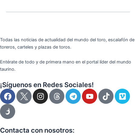
Todas las noticias de actualidad del mundo del toro, escalafón de
toreros, carteles y plazas de toros.
Entérate de todo y de primera mano en el portal líder del mundo
taurino.
¡Síguenos en Redes Sociales!
F
I
T
Y
T
V
a
n
e
o
i
i
c
s
l
u
k
m
e
t
e
t
t
e
b
a
g
u
o
o
o
g
r
b
k
Contacta con nosotros: