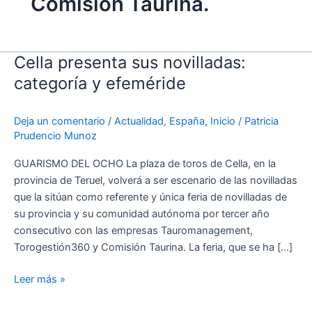
Comisión Taurina.
Cella presenta sus novilladas:
Cella
presenta
categoría y efeméride
sus
novilladas:
Deja un comentario
/
Actualidad
,
España
,
Inicio
/
Patricia
categoría
Prudencio Munoz
y
efeméride
GUARISMO DEL OCHO La plaza de toros de Cella, en la
provincia de Teruel, volverá a ser escenario de las novilladas
que la sitúan como referente y única feria de novilladas de
su provincia y su comunidad autónoma por tercer año
consecutivo con las empresas Tauromanagement,
Torogestión360 y Comisión Taurina. La feria, que se ha […]
Leer más »