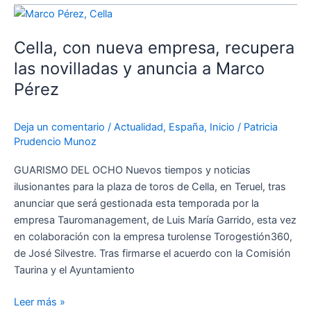
Cella,
con
Cella, con nueva empresa, recupera
nueva
empresa,
las novilladas y anuncia a Marco
recupera
Pérez
las
novilladas
Deja un comentario
/
Actualidad
,
España
,
Inicio
/
Patricia
y
Prudencio Munoz
anuncia
a
GUARISMO DEL OCHO Nuevos tiempos y noticias
Marco
ilusionantes para la plaza de toros de Cella, en Teruel, tras
Pérez
anunciar que será gestionada esta temporada por la
empresa Tauromanagement, de Luis María Garrido, esta vez
en colaboración con la empresa turolense Torogestión360,
de José Silvestre. Tras firmarse el acuerdo con la Comisión
Taurina y el Ayuntamiento
Leer más »