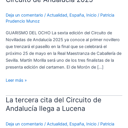
del
Circuito
Deja un comentario
/
Actualidad
,
España
,
Inicio
/
Patricia
de
Prudencio Munoz
Andalucía
2025
GUARISMO DEL OCHO La sexta edición del Circuito de
Novilladas de Andalucía 2025 ya conoce al primer novillero
que trenzará el paseíllo en la final que se celebrará el
próximo 25 de mayo en la Real Maestranza de Caballería de
Sevilla. Martín Morilla será uno de los tres finalistas de la
presenta edición del certamen. El de Morón de […]
Leer más »
La tercera cita del Circuito de
La
tercera
Andalucía llega a Lucena
cita
del
Deja un comentario
/
Actualidad
,
España
,
Inicio
/
Patricia
Circuito