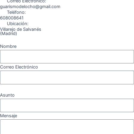
Correo Electrónico:
m
guarismodelocho@gmail.com
Teléfono:
608008641
Ubicación:
Villarejo de Salvanés
(Madrid)
Nombre
Correo Electrónico
Asunto
Mensaje