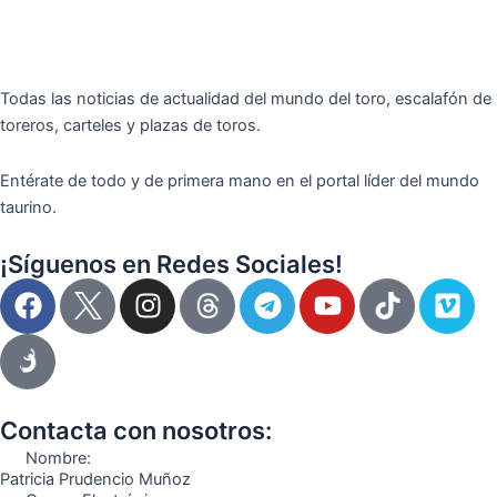
Todas las noticias de actualidad del mundo del toro, escalafón de
toreros, carteles y plazas de toros.
Entérate de todo y de primera mano en el portal líder del mundo
taurino.
¡Síguenos en Redes Sociales!
F
I
T
Y
T
V
a
n
e
o
i
i
c
s
l
u
k
m
e
t
e
t
t
e
b
a
g
u
o
o
o
g
r
b
k
Contacta con nosotros:
o
r
a
e
Nombre:
k
a
m
Patricia Prudencio Muñoz