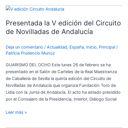
Presentada
la
Presentada la V edición del Circuito
V
edición
de Novilladas de Andalucía
del
Circuito
Deja un comentario
/
Actualidad
,
España
,
Inicio
,
Principal
/
de
Patricia Prudencio Munoz
Novilladas
de
GUARISMO DEL OCHO Este lunes 26 de febrero se ha
Andalucía
presentado en el Salón de Carteles de la Real Maestranza
de Caballería de Sevilla la quinta edición del Circuito de
Novilladas de Andalucía que organiza Fundación Toro de
Lidia con la Junta de Andalucía. El acto ha estado presidido
por el Consejero de la Presidencia, Interior, Diálogo Social
Leer más »