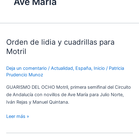
Ave María
Orden
de
Orden de lidia y cuadrillas para
lidia
y
Motril
cuadrillas
para
Deja un comentario
/
Actualidad
,
España
,
Inicio
/
Patricia
Motril
Prudencio Munoz
GUARISMO DEL OCHO Motril, primera semifinal del Circuito
de Andalucía con novillos de Ave María para Julio Norte,
Iván Rejas y Manuel Quintana.
Leer más »
El