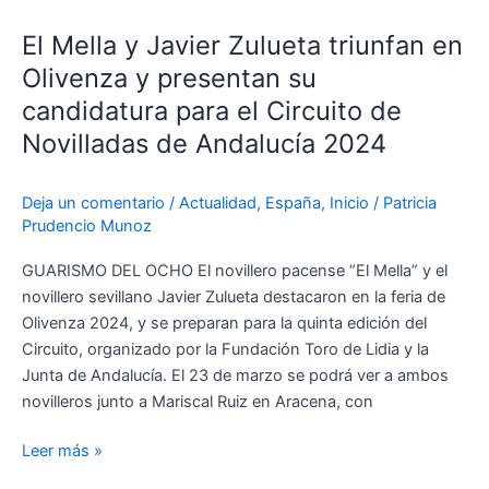
Mella
El Mella y Javier Zulueta triunfan en
y
Javier
Olivenza y presentan su
Zulueta
candidatura para el Circuito de
triunfan
Novilladas de Andalucía 2024
en
Olivenza
y
Deja un comentario
/
Actualidad
,
España
,
Inicio
/
Patricia
Prudencio Munoz
presentan
su
GUARISMO DEL OCHO El novillero pacense “El Mella” y el
candidatura
novillero sevillano Javier Zulueta destacaron en la feria de
para
Olivenza 2024, y se preparan para la quinta edición del
el
Circuito, organizado por la Fundación Toro de Lidia y la
Circuito
Junta de Andalucía. El 23 de marzo se podrá ver a ambos
de
novilleros junto a Mariscal Ruiz en Aracena, con
Novilladas
de
Leer más »
Andalucía
2024