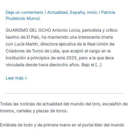
Lucía
Deja un comentario
/
Actualidad
,
España
,
Inicio
/
Patricia
Martín,
Prudencio Munoz
directora
ejecutiva
GUARISMO DEL OCHO Antonio Lorca, periodista y crítico
de
taurino de El País, ha mantenido una interesante charla
la
con Lucía Martín, directora ejecutiva de la Real Unión de
RUCTL
Criadores de Toros de Lidia, que aceptó el cargo en la
institución a principios de este 2025, pero a la que lleva
vinculada desde hace dieciocho años. Bajo el […]
Leer más »
Todas las noticias de actualidad del mundo del toro, escalafón de
toreros, carteles y plazas de toros.
Entérate de todo y de primera mano en el portal líder del mundo