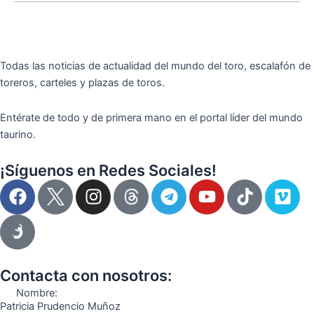
Todas las noticias de actualidad del mundo del toro, escalafón de
toreros, carteles y plazas de toros.
Entérate de todo y de primera mano en el portal líder del mundo
taurino.
¡Síguenos en Redes Sociales!
F
I
T
Y
T
V
a
n
e
o
i
i
c
s
l
u
k
m
e
t
e
t
t
e
b
a
g
u
o
o
o
g
r
b
k
Contacta con nosotros:
o
r
a
e
Nombre:
k
a
m
Patricia Prudencio Muñoz