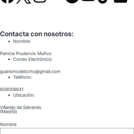
a
n
e
o
i
i
c
s
l
u
k
m
Contacta con nosotros:
e
t
e
t
t
e
Nombre:
b
a
g
u
o
o
Patricia Prudencio Muñoz
Correo Electrónico:
o
g
r
b
k
guarismodelocho@gmail.com
Teléfono:
o
r
a
e
608008641
k
a
m
Ubicación:
Villarejo de Salvanés
m
(Madrid)
Nombre