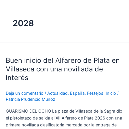
2028
Buen
inicio
Buen inicio del Alfarero de Plata en
del
Alfarero
Villaseca con una novillada de
de
interés
Plata
en
Deja un comentario
/
Actualidad
,
España
,
Festejos
,
Inicio
/
Villaseca
Patricia Prudencio Munoz
con
una
GUARISMO DEL OCHO La plaza de Villaseca de la Sagra dio
novillada
el pistoletazo de salida al XII Alfarero de Plata 2026 con una
de
primera novillada clasificatoria marcada por la entrega de