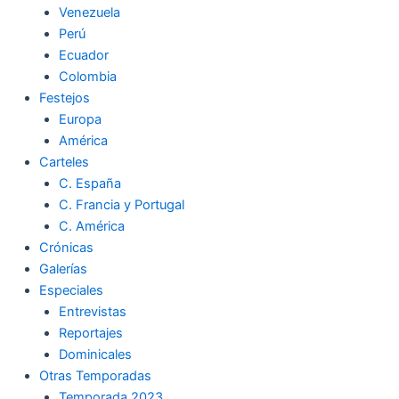
Venezuela
k
a
m
Perú
Ecuador
m
Colombia
Festejos
Europa
América
Carteles
C. España
C. Francia y Portugal
C. América
Crónicas
Galerías
Especiales
Entrevistas
Reportajes
Dominicales
Otras Temporadas
Temporada 2023