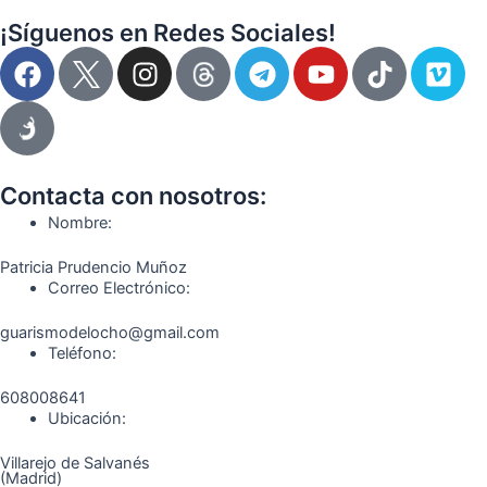
¡Síguenos en Redes Sociales!
F
I
T
Y
T
V
a
n
e
o
i
i
c
s
l
u
k
m
e
t
e
t
t
e
b
a
g
u
o
o
o
g
r
b
k
Contacta con nosotros:
o
r
a
e
Nombre:
k
a
m
Patricia Prudencio Muñoz
m
Correo Electrónico:
guarismodelocho@gmail.com
Teléfono:
608008641
Ubicación:
Villarejo de Salvanés
(Madrid)