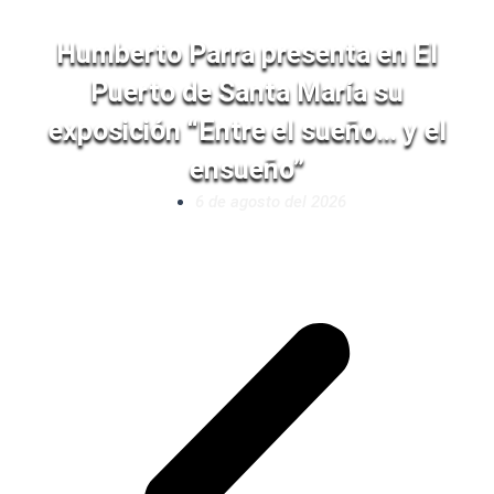
Humberto Parra presenta en El
Puerto de Santa María su
exposición “Entre el sueño… y el
ensueño”
6 de agosto del 2026