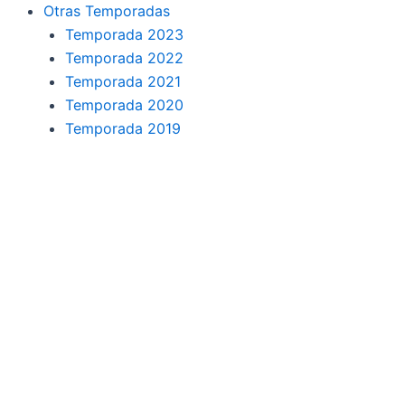
o
r
a
e
Otras Temporadas
k
a
m
Temporada 2023
Temporada 2022
m
Temporada 2021
Temporada 2020
Temporada 2019