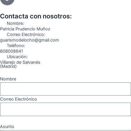
e
t
e
t
t
e
b
a
g
u
o
o
o
g
r
b
k
Contacta con nosotros:
o
r
a
e
Nombre:
k
a
m
Patricia Prudencio Muñoz
Correo Electrónico:
m
guarismodelocho@gmail.com
Teléfono:
608008641
Ubicación:
Villarejo de Salvanés
(Madrid)
Nombre
Correo Electrónico
Asunto