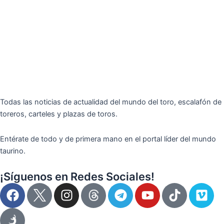
Todas las noticias de actualidad del mundo del toro, escalafón de
toreros, carteles y plazas de toros.
Entérate de todo y de primera mano en el portal líder del mundo
taurino.
¡Síguenos en Redes Sociales!
F
I
T
Y
T
V
a
n
e
o
i
i
c
s
l
u
k
m