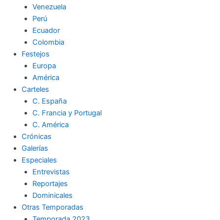
Venezuela
k
a
m
Perú
Ecuador
m
Colombia
Festejos
Europa
América
Carteles
C. España
C. Francia y Portugal
C. América
Crónicas
Galerías
Especiales
Entrevistas
Reportajes
Dominicales
Otras Temporadas
Temporada 2023