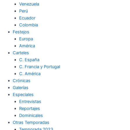
Venezuela
k
a
m
Perú
Ecuador
m
Colombia
Festejos
Europa
América
Carteles
C. España
C. Francia y Portugal
C. América
Crónicas
Galerías
Especiales
Entrevistas
Reportajes
Dominicales
Otras Temporadas
Temporada 2023