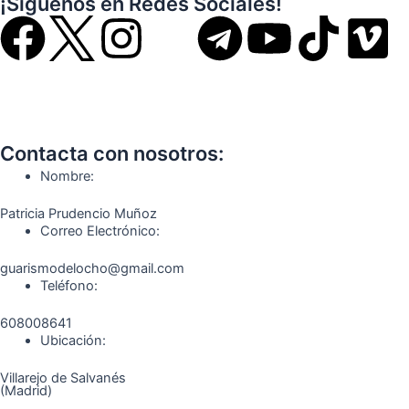
¡Síguenos en Redes Sociales!
F
I
T
Y
T
V
a
n
e
o
i
i
c
s
l
u
k
m
Contacta con nosotros:
e
t
e
t
t
e
Nombre:
b
a
g
u
o
o
Patricia Prudencio Muñoz
Correo Electrónico:
o
g
r
b
k
guarismodelocho@gmail.com
Teléfono:
o
r
a
e
608008641
k
a
m
Ubicación:
Villarejo de Salvanés
m
(Madrid)