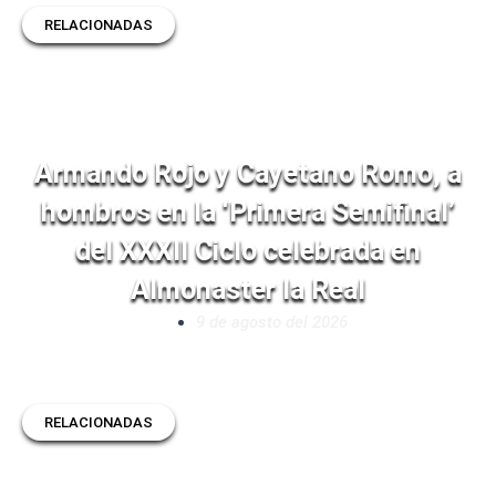
RELACIONADAS
Armando Rojo y Cayetano Romo, a
hombros en la ‘Primera Semifinal’
del XXXII Ciclo celebrada en
Almonaster la Real
9 de agosto del 2026
RELACIONADAS