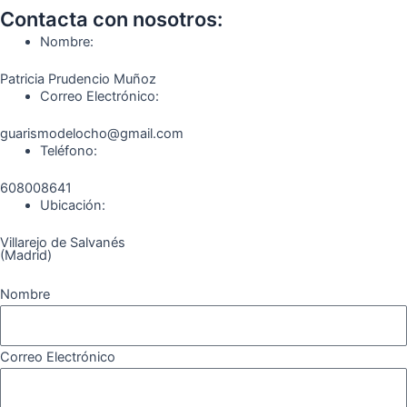
o
g
r
b
k
Contacta con nosotros:
o
r
a
e
Nombre:
k
a
m
Patricia Prudencio Muñoz
m
Correo Electrónico:
guarismodelocho@gmail.com
Teléfono:
608008641
Ubicación:
Villarejo de Salvanés
(Madrid)
Nombre
Correo Electrónico