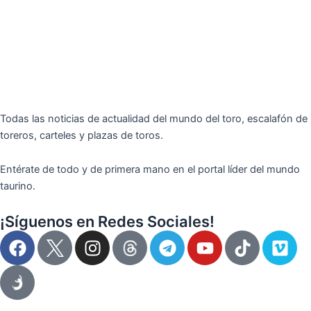
Todas las noticias de actualidad del mundo del toro, escalafón de
toreros, carteles y plazas de toros.
Entérate de todo y de primera mano en el portal líder del mundo
taurino.
¡Síguenos en Redes Sociales!
F
I
T
Y
T
V
a
n
e
o
i
i
c
s
l
u
k
m
e
t
e
t
t
e
b
a
g
u
o
o