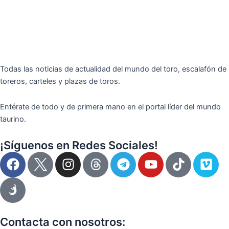
Todas las noticias de actualidad del mundo del toro, escalafón de
toreros, carteles y plazas de toros.
Entérate de todo y de primera mano en el portal líder del mundo
taurino.
¡Síguenos en Redes Sociales!
F
I
T
Y
T
V
a
n
e
o
i
i
c
s
l
u
k
m
e
t
e
t
t
e
b
a
g
u
o
o
o
g
r
b
k
Contacta con nosotros: