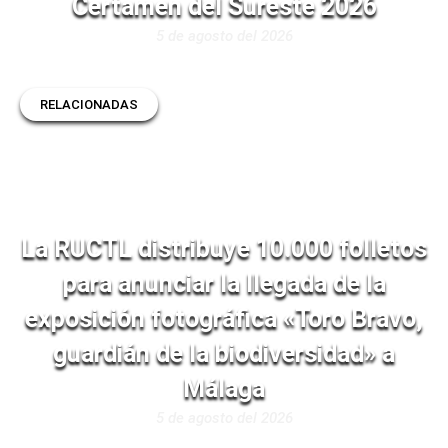
Certamen del Sureste 2026
5 de agosto del 2026
RELACIONADAS
La RUCTL distribuye 10.000 folletos
para anunciar la llegada de la
exposición fotográfica «Toro Bravo,
guardián de la biodiversidad» a
Málaga
5 de agosto del 2026