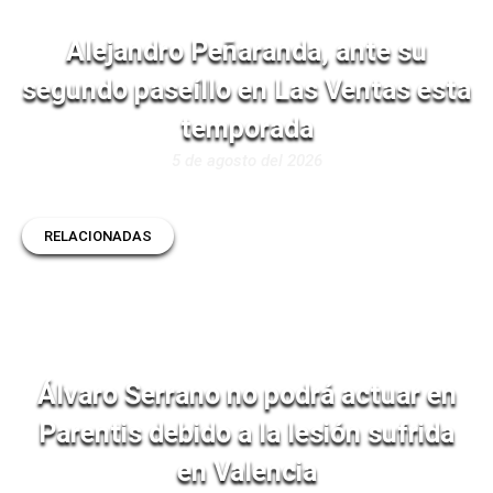
Alejandro Peñaranda, ante su
segundo paseíllo en Las Ventas esta
temporada
5 de agosto del 2026
RELACIONADAS
Álvaro Serrano no podrá actuar en
Parentis debido a la lesión sufrida
en Valencia