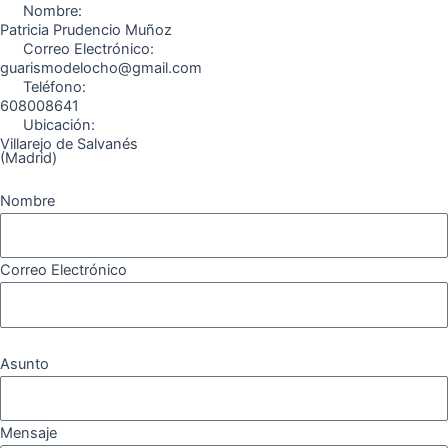
o
r
a
e
Nombre:
k
a
m
Patricia Prudencio Muñoz
Correo Electrónico:
m
guarismodelocho@gmail.com
Teléfono:
608008641
Ubicación:
Villarejo de Salvanés
(Madrid)
Nombre
Correo Electrónico
Asunto
Mensaje