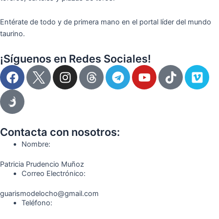
Entérate de todo y de primera mano en el portal líder del mundo
taurino.
¡Síguenos en Redes Sociales!
F
I
T
Y
T
V
a
n
e
o
i
i
c
s
l
u
k
m
e
t
e
t
t
e
b
a
g
u
o
o
o
g
r
b
k
Contacta con nosotros:
o
r
a
e
Nombre:
k
a
m
Patricia Prudencio Muñoz
m
Correo Electrónico:
guarismodelocho@gmail.com
Teléfono: