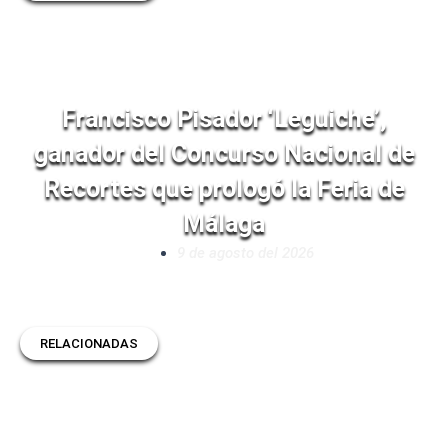
Francisco Pisador ‘Leguiche’,
ganador del Concurso Nacional de
Recortes que prologó la Feria de
Málaga
9 de agosto del 2026
RELACIONADAS