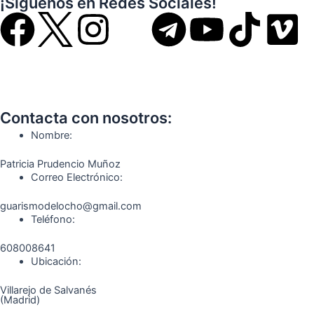
¡Síguenos en Redes Sociales!
F
I
T
Y
T
V
a
n
e
o
i
i
c
s
l
u
k
m
Contacta con nosotros:
e
t
e
t
t
e
Nombre:
b
a
g
u
o
o
Patricia Prudencio Muñoz
Correo Electrónico:
o
g
r
b
k
guarismodelocho@gmail.com
Teléfono:
o
r
a
e
608008641
k
a
m
Ubicación:
Villarejo de Salvanés
m
(Madrid)