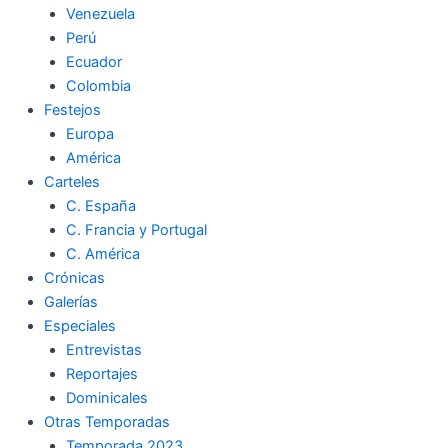
Venezuela
k
a
m
Perú
Ecuador
m
Colombia
Festejos
Europa
América
Carteles
C. España
C. Francia y Portugal
C. América
Crónicas
Galerías
Especiales
Entrevistas
Reportajes
Dominicales
Otras Temporadas
Temporada 2023