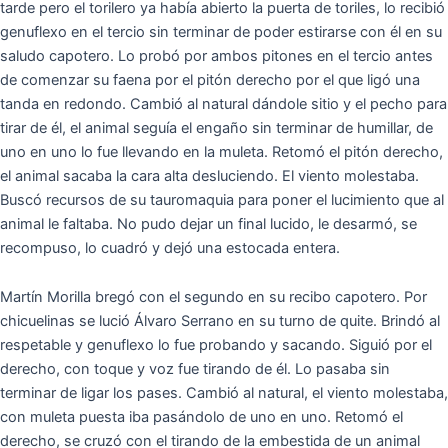
tarde pero el torilero ya había abierto la puerta de toriles, lo recibió
genuflexo en el tercio sin terminar de poder estirarse con él en su
saludo capotero. Lo probó por ambos pitones en el tercio antes
de comenzar su faena por el pitón derecho por el que ligó una
tanda en redondo. Cambió al natural dándole sitio y el pecho para
tirar de él, el animal seguía el engaño sin terminar de humillar, de
uno en uno lo fue llevando en la muleta. Retomó el pitón derecho,
el animal sacaba la cara alta desluciendo. El viento molestaba.
Buscó recursos de su tauromaquia para poner el lucimiento que al
animal le faltaba. No pudo dejar un final lucido, le desarmó, se
recompuso, lo cuadró y dejó una estocada entera.
Martín Morilla bregó con el segundo en su recibo capotero. Por
chicuelinas se lució Álvaro Serrano en su turno de quite. Brindó al
respetable y genuflexo lo fue probando y sacando. Siguió por el
derecho, con toque y voz fue tirando de él. Lo pasaba sin
terminar de ligar los pases. Cambió al natural, el viento molestaba,
con muleta puesta iba pasándolo de uno en uno. Retomó el
derecho, se cruzó con el tirando de la embestida de un animal