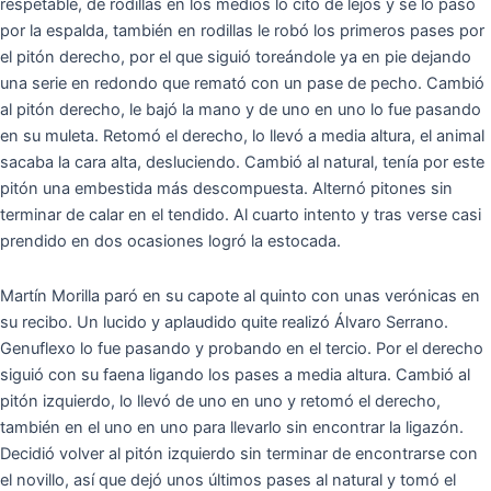
respetable, de rodillas en los medios lo citó de lejos y se lo pasó
por la espalda, también en rodillas le robó los primeros pases por
el pitón derecho, por el que siguió toreándole ya en pie dejando
una serie en redondo que remató con un pase de pecho. Cambió
al pitón derecho, le bajó la mano y de uno en uno lo fue pasando
en su muleta. Retomó el derecho, lo llevó a media altura, el animal
sacaba la cara alta, desluciendo. Cambió al natural, tenía por este
pitón una embestida más descompuesta. Alternó pitones sin
terminar de calar en el tendido. Al cuarto intento y tras verse casi
prendido en dos ocasiones logró la estocada.
Martín Morilla paró en su capote al quinto con unas verónicas en
su recibo. Un lucido y aplaudido quite realizó Álvaro Serrano.
Genuflexo lo fue pasando y probando en el tercio. Por el derecho
siguió con su faena ligando los pases a media altura. Cambió al
pitón izquierdo, lo llevó de uno en uno y retomó el derecho,
también en el uno en uno para llevarlo sin encontrar la ligazón.
Decidió volver al pitón izquierdo sin terminar de encontrarse con
el novillo, así que dejó unos últimos pases al natural y tomó el