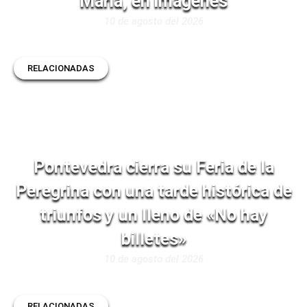
Maria, en imágenes
10 de agosto del 2026
RELACIONADAS
Pontevedra cierra su Feria de la
Peregrina con una tarde histórica de
triunfos y un lleno de «No hay
billetes»
10 de agosto del 2026
RELACIONADAS