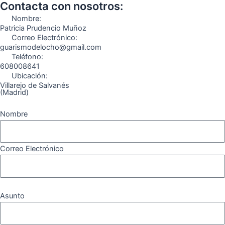
o
g
r
b
k
Contacta con nosotros:
o
r
a
e
Nombre:
k
a
m
Patricia Prudencio Muñoz
Correo Electrónico:
m
guarismodelocho@gmail.com
Teléfono:
608008641
Ubicación:
Villarejo de Salvanés
(Madrid)
Nombre
Correo Electrónico
Asunto