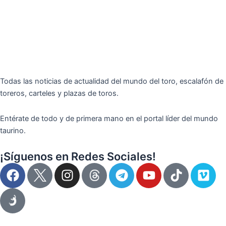
Todas las noticias de actualidad del mundo del toro, escalafón de
toreros, carteles y plazas de toros.
Entérate de todo y de primera mano en el portal líder del mundo
taurino.
¡Síguenos en Redes Sociales!
F
I
T
Y
T
V
a
n
e
o
i
i
c
s
l
u
k
m
e
t
e
t
t
e
b
a
g
u
o
o