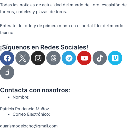
Todas las noticias de actualidad del mundo del toro, escalafón de
toreros, carteles y plazas de toros.
Entérate de todo y de primera mano en el portal líder del mundo
taurino.
¡Síguenos en Redes Sociales!
F
I
T
Y
T
V
a
n
e
o
i
i
c
s
l
u
k
m
e
t
e
t
t
e
b
a
g
u
o
o
o
g
r
b
k
Contacta con nosotros:
o
r
a
e
Nombre:
k
a
m
Patricia Prudencio Muñoz
m
Correo Electrónico:
guarismodelocho@gmail.com