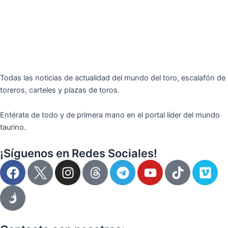
Todas las noticias de actualidad del mundo del toro, escalafón de
toreros, carteles y plazas de toros.
Entérate de todo y de primera mano en el portal líder del mundo
taurino.
¡Síguenos en Redes Sociales!
F
I
T
Y
T
V
a
n
e
o
i
i
c
s
l
u
k
m
e
t
e
t
t
e
b
a
g
u
o
o