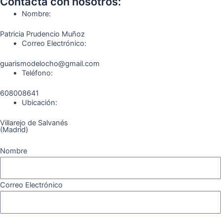
o
g
r
b
k
Contacta con nosotros:
o
r
a
e
Nombre:
k
a
m
Patricia Prudencio Muñoz
m
Correo Electrónico:
guarismodelocho@gmail.com
Teléfono:
608008641
Ubicación:
Villarejo de Salvanés
(Madrid)
Nombre
Correo Electrónico