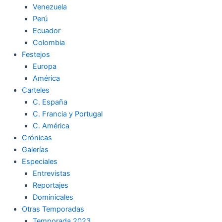
Venezuela
k
a
m
Perú
Ecuador
m
Colombia
Festejos
Europa
América
Carteles
C. España
C. Francia y Portugal
C. América
Crónicas
Galerías
Especiales
Entrevistas
Reportajes
Dominicales
Otras Temporadas
Temporada 2023