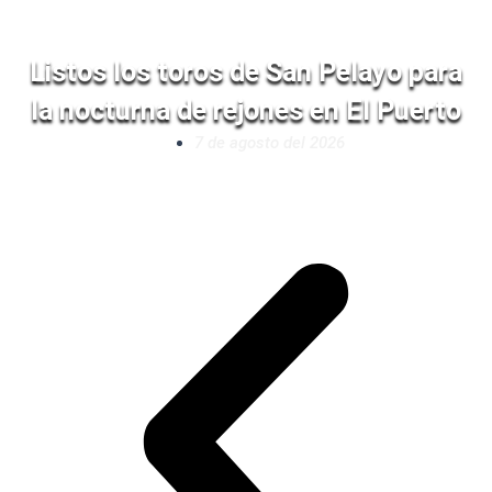
Listos los toros de San Pelayo para
la nocturna de rejones en El Puerto
7 de agosto del 2026