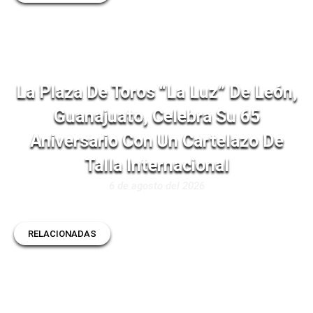
La Plaza De Toros “La Luz” De León,
Guanajuato, Celebra Su 65
Aniversario Con Un Cartelazo De
Talla Internacional
6 de agosto del 2026
RELACIONADAS