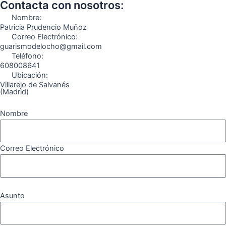
o
g
r
b
k
Contacta con nosotros:
o
r
a
e
Nombre:
k
a
m
Patricia Prudencio Muñoz
Correo Electrónico:
m
guarismodelocho@gmail.com
Teléfono:
608008641
Ubicación:
Villarejo de Salvanés
(Madrid)
Nombre
Correo Electrónico
Asunto