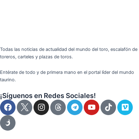
Todas las noticias de actualidad del mundo del toro, escalafón de
toreros, carteles y plazas de toros.
Entérate de todo y de primera mano en el portal líder del mundo
taurino.
¡Síguenos en Redes Sociales!
F
I
T
Y
T
V
a
n
e
o
i
i
c
s
l
u
k
m
e
t
e
t
t
e
b
a
g
u
o
o