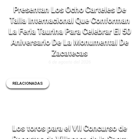
Presentan Los Ocho Carteles De
Talla Internacional Que Conforman
La Feria Taurina Para Celebrar El 50
Aniversario De La Monumental De
Zacatecas
6 de agosto del 2026
RELACIONADAS
Los toros para el VII Concurso de
Recortes de Villaseca de la Sagra