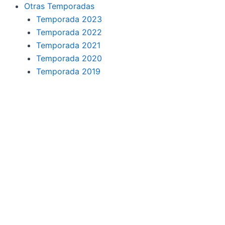
o
r
a
e
Otras Temporadas
k
a
m
Temporada 2023
Temporada 2022
m
Temporada 2021
Temporada 2020
Temporada 2019