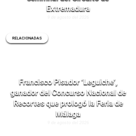
Extremadura
9 de agosto del 2026
RELACIONADAS
Francisco Pisador ‘Leguiche’,
ganador del Concurso Nacional de
Recortes que prologó la Feria de
Málaga
9 de agosto del 2026