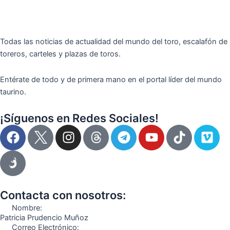
Todas las noticias de actualidad del mundo del toro, escalafón de
toreros, carteles y plazas de toros.
Entérate de todo y de primera mano en el portal líder del mundo
taurino.
¡Síguenos en Redes Sociales!
F
I
T
Y
T
V
a
n
e
o
i
i
c
s
l
u
k
m
e
t
e
t
t
e
b
a
g
u
o
o
o
g
r
b
k
Contacta con nosotros:
o
r
a
e
Nombre:
k
a
m
Patricia Prudencio Muñoz
Correo Electrónico: