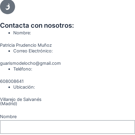
c
s
l
u
k
m
e
t
e
t
t
e
b
a
g
u
o
o
o
g
r
b
k
Contacta con nosotros:
o
r
a
e
Nombre:
k
a
m
Patricia Prudencio Muñoz
m
Correo Electrónico:
guarismodelocho@gmail.com
Teléfono:
608008641
Ubicación:
Villarejo de Salvanés
(Madrid)
Nombre