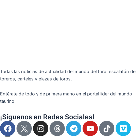
Todas las noticias de actualidad del mundo del toro, escalafón de
toreros, carteles y plazas de toros.
Entérate de todo y de primera mano en el portal líder del mundo
taurino.
¡Síguenos en Redes Sociales!
F
I
T
Y
T
V
a
n
e
o
i
i