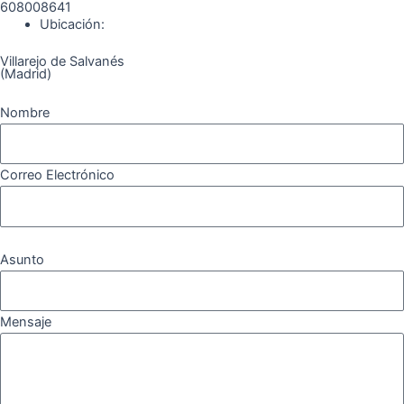
608008641
k
a
m
Ubicación:
Villarejo de Salvanés
m
(Madrid)
Nombre
Correo Electrónico
Asunto
Mensaje