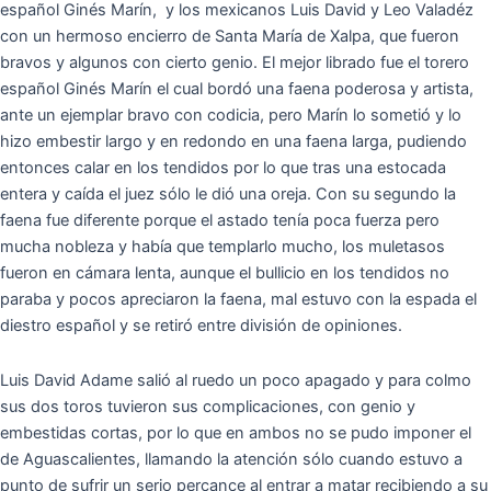
español Ginés Marín, y los mexicanos Luis David y Leo Valadéz
con un hermoso encierro de Santa María de Xalpa, que fueron
bravos y algunos con cierto genio. El mejor librado fue el torero
español Ginés Marín el cual bordó una faena poderosa y artista,
ante un ejemplar bravo con codicia, pero Marín lo sometió y lo
hizo embestir largo y en redondo en una faena larga, pudiendo
entonces calar en los tendidos por lo que tras una estocada
entera y caída el juez sólo le dió una oreja. Con su segundo la
faena fue diferente porque el astado tenía poca fuerza pero
mucha nobleza y había que templarlo mucho, los muletasos
fueron en cámara lenta, aunque el bullicio en los tendidos no
paraba y pocos apreciaron la faena, mal estuvo con la espada el
diestro español y se retiró entre división de opiniones.
Luis David Adame salió al ruedo un poco apagado y para colmo
sus dos toros tuvieron sus complicaciones, con genio y
embestidas cortas, por lo que en ambos no se pudo imponer el
de Aguascalientes, llamando la atención sólo cuando estuvo a
punto de sufrir un serio percance al entrar a matar recibiendo a su