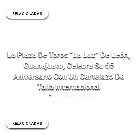
RELACIONADAS
La Plaza De Toros “La Luz” De León,
Guanajuato, Celebra Su 65
Aniversario Con Un Cartelazo De
Talla Internacional
6 de agosto del 2026
RELACIONADAS