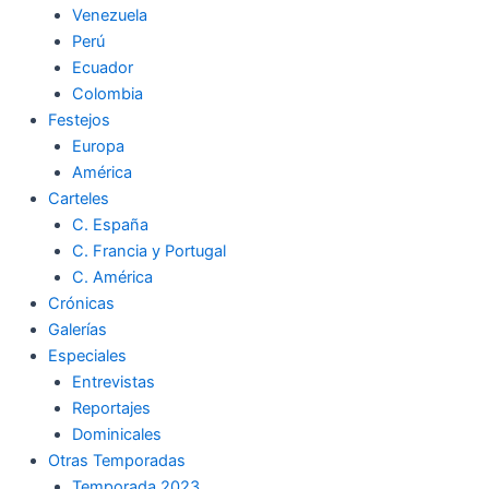
Venezuela
k
a
m
Perú
Ecuador
m
Colombia
Festejos
Europa
América
Carteles
C. España
C. Francia y Portugal
C. América
Crónicas
Galerías
Especiales
Entrevistas
Reportajes
Dominicales
Otras Temporadas
Temporada 2023