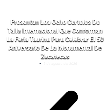
Presentan Los Ocho Carteles De
Talla Internacional Que Conforman
La Feria Taurina Para Celebrar El 50
Aniversario De La Monumental De
Zacatecas
6 de agosto del 2026