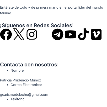
Entérate de todo y de primera mano en el portal líder del mundo
taurino.
¡Síguenos en Redes Sociales!
F
I
T
Y
T
V
a
n
e
o
i
i
c
s
l
u
k
m
Contacta con nosotros:
e
t
e
t
t
e
Nombre:
b
a
g
u
o
o
Patricia Prudencio Muñoz
Correo Electrónico:
o
g
r
b
k
guarismodelocho@gmail.com
Teléfono:
o
r
a
e