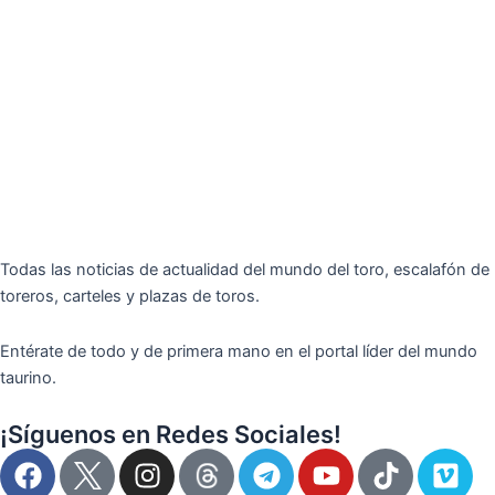
Todas las noticias de actualidad del mundo del toro, escalafón de
toreros, carteles y plazas de toros.
Entérate de todo y de primera mano en el portal líder del mundo
taurino.
¡Síguenos en Redes Sociales!
F
I
T
Y
T
V
a
n
e
o
i
i