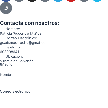
c
s
l
u
k
m
e
t
e
t
t
e
b
a
g
u
o
o
o
g
r
b
k
Contacta con nosotros:
o
r
a
e
Nombre:
k
a
m
Patricia Prudencio Muñoz
Correo Electrónico:
m
guarismodelocho@gmail.com
Teléfono:
608008641
Ubicación:
Villarejo de Salvanés
(Madrid)
Nombre
Correo Electrónico