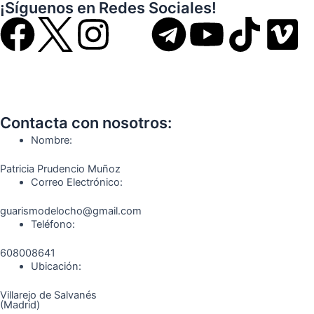
¡Síguenos en Redes Sociales!
F
I
T
Y
T
V
a
n
e
o
i
i
c
s
l
u
k
m
Contacta con nosotros:
e
t
e
t
t
e
Nombre:
b
a
g
u
o
o
Patricia Prudencio Muñoz
Correo Electrónico:
o
g
r
b
k
guarismodelocho@gmail.com
Teléfono:
o
r
a
e
608008641
k
a
m
Ubicación:
Villarejo de Salvanés
(Madrid)