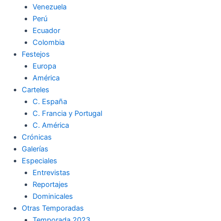
Venezuela
k
a
m
Perú
Ecuador
m
Colombia
Festejos
Europa
América
Carteles
C. España
C. Francia y Portugal
C. América
Crónicas
Galerías
Especiales
Entrevistas
Reportajes
Dominicales
Otras Temporadas
Temporada 2023