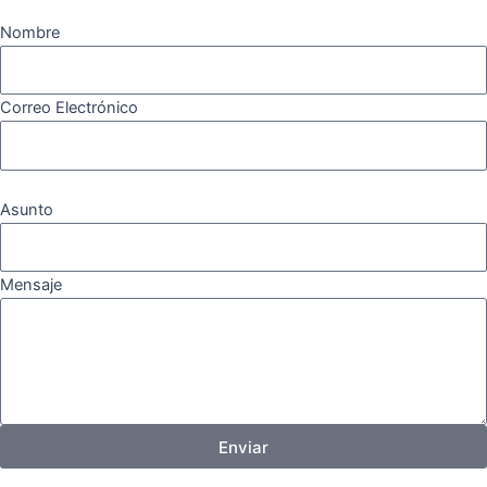
m
Nombre
Correo Electrónico
Asunto
Mensaje
Enviar